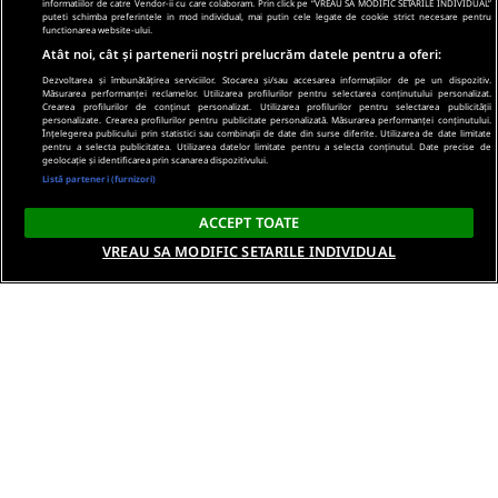
informatiilor de catre Vendor-ii cu care colaboram. Prin click pe “VREAU SA MODIFIC SETARILE INDIVIDUAL”
puteti schimba preferintele in mod individual, mai putin cele legate de cookie strict necesare pentru
functionarea website-ului.
Atât noi, cât și partenerii noștri prelucrăm datele pentru a oferi:
Dezvoltarea și îmbunătățirea serviciilor. Stocarea și/sau accesarea informațiilor de pe un dispozitiv.
Măsurarea performanței reclamelor. Utilizarea profilurilor pentru selectarea conținutului personalizat.
Crearea profilurilor de conținut personalizat. Utilizarea profilurilor pentru selectarea publicității
personalizate. Crearea profilurilor pentru publicitate personalizată. Măsurarea performanței conținutului.
Înțelegerea publicului prin statistici sau combinații de date din surse diferite. Utilizarea de date limitate
pentru a selecta publicitatea. Utilizarea datelor limitate pentru a selecta conținutul. Date precise de
geolocație și identificarea prin scanarea dispozitivului.
Listă parteneri (furnizori)
ACCEPT TOATE
VREAU SA MODIFIC SETARILE INDIVIDUAL
Despre noi
Termeni si conditii