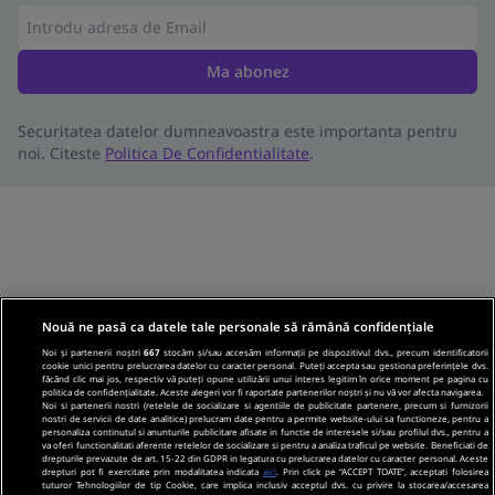
Ma abonez
Securitatea datelor dumneavoastra este importanta pentru
noi. Citeste
Politica De Confidentialitate
.
Nouă ne pasă ca datele tale personale să rămână confidențiale
Noi și partenerii noștri
667
stocăm și/sau accesăm informații pe dispozitivul dvs., precum identificatorii
cookie unici pentru prelucrarea datelor cu caracter personal. Puteți accepta sau gestiona preferințele dvs.
făcând clic mai jos, respectiv vă puteți opune utilizării unui interes legitim în orice moment pe pagina cu
politica de confidențialitate. Aceste alegeri vor fi raportate partenerilor noștri și nu vă vor afecta navigarea.
Noi si partenerii nostri (retelele de socializare si agentiile de publicitate partenere, precum si furnizorii
nostri de servicii de date analitice) prelucram date pentru a permite website-ului sa functioneze, pentru a
personaliza continutul si anunturile publicitare afisate in functie de interesele si/sau profilul dvs., pentru a
va oferi functionalitati aferente retelelor de socializare si pentru a analiza traficul pe website. Beneficiati de
drepturile prevazute de art. 15-22 din GDPR in legatura cu prelucrarea datelor cu caracter personal. Aceste
drepturi pot fi exercitate prin modalitatea indicata
aici
. Prin click pe “ACCEPT TOATE”, acceptati folosirea
tuturor Tehnologiilor de tip Cookie, care implica inclusiv acceptul dvs. cu privire la stocarea/accesarea