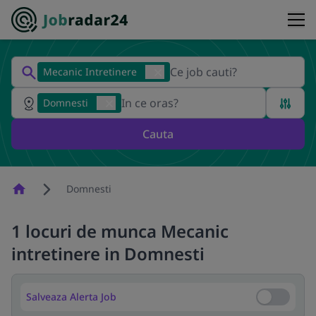
Mecanic Intretinere
Domnesti
Cauta
Homepage
Domnesti
1 locuri de munca Mecanic
intretinere in Domnesti
Salveaza Alerta Job
Salveaza Al