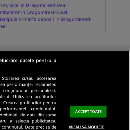
ntry level in Dragomiresti-Deal
mbalator in Dragomiresti-Deal
anipulant marfa depozit in Dragomiresti-
eal
relucrăm datele pentru a
. Stocarea și/sau accesarea
rea performanței reclamelor.
a conținutului personalizat.
Ma abonez
zat. Utilizarea profilurilor
e. Crearea profilurilor pentru
a este importanta pentru noi. Citeste
Politica De
performanței conținutului.
ACCEPT TOATE
 combinații de date din surse
ntru a selecta publicitatea.
a conținutul. Date precise de
VREAU SA MODIFIC