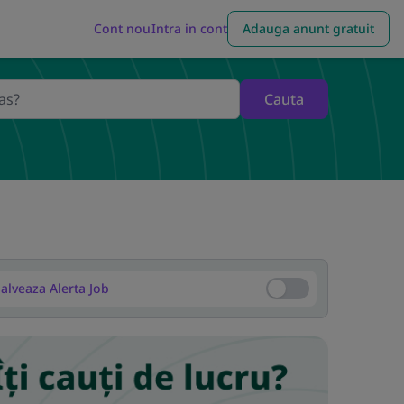
Cont nou
Intra in cont
Adauga anunt gratuit
Cauta
alveaza Alerta Job
Salveaza Alerta Job