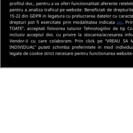
profilul dvs., pentru a va oferi functionalitati aferente retelel
pentru a analiza traficul pe website. Beneficiati de drepturil
15-22 din GDPR in legatura cu prelucrarea datelor cu caracte
drepturi pot fi exercitate prin modalitatea indicata
. Pri
aici
TOATE”, acceptati folosirea tuturor Tehnologiilor de tip Co
inclusiv acceptul dvs. cu privire la stocarea/accesarea info
Vendor-ii cu care colaboram. Prin click pe “VREAU SA 
INDIVIDUAL” puteti schimba preferintele in mod individua
legate de cookie strict necesare pentru functionarea website-
Despre noi
Termeni 
[email protected]