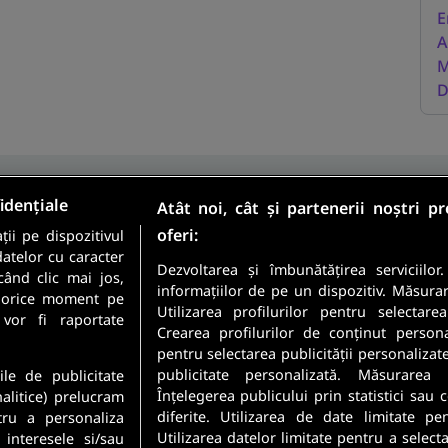
E
A
M
D
idențiale
Atât noi, cât și partenerii noștri p
oferi:
ii pe dispozitivul
Sunt candidat
datelor cu caracter
Sunt angajator
Dezvoltarea și îmbunătățirea serviciilor
când clic mai jos,
informațiilor de pe un dispozitiv. Măsura
în orice moment pe
Utilizarea profilurilor pentru selectare
meste cele mai recente
 vor fi raportate
Crearea profilurilor de conținut personali
 direct in inbox-ul tau.
pentru selectarea publicității personalizat
Securitatea datelor dumneavoastr
publicitate personalizată. Măsurarea 
ile de publicitate
Confidentialitate
.
Înțelegerea publicului prin statistici sau
nalitice) prelucram
diferite. Utilizarea de date limitate pe
tru a personaliza
Utilizarea datelor limitate pentru a select
 interesele si/sau