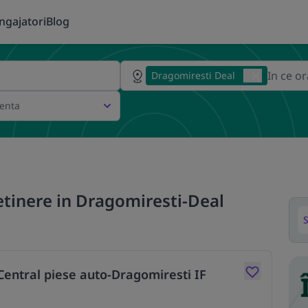
ngajatori
Blog
Dragomiresti Deal
ienta
etinere in Dragomiresti-Deal
S
tral piese auto-Dragomiresti IF