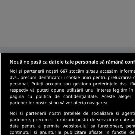
Nouă ne pasă ca datele tale personale să rămână conf
Noi și partenerii noștri
667
stocăm și/sau accesăm informaț
Fii informat
dvs., precum identificatorii cookie unici pentru prelucrarea 
personal. Puteți accepta sau gestiona preferințele dvs. fă
respectiv vă puteți opune utilizării unui interes legitim 
Aboneaza-te la newsletter-ul nostru si pri
pagina cu politica de confidențialitate. Aceste alegeri
partenerilor noștri și nu vă vor afecta navigarea.
oferte de munca si informatii despre cariera
Noi si partenerii nostri (retelele de socializare si agenti
partenere, precum si furnizorii nostri de servicii de date a
date pentru a permite website-ului sa functioneze, pen
continutul si anunturile publicitare afisate in functie de