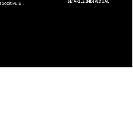
SETARILE INDIVIDUAL
spozitivului.
e
Contact DSA
Raporteaza continut ilegal
Studenti