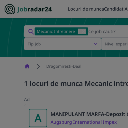
Locuri de munca
Candidati
A
Mecanic Intretinere
Tip job
Nivel exper
Homepage
Dragomiresti-Deal
1 locuri de munca Mecanic intr
Ad
MANIPULANT MARFA-Depozit Cen
A
Augsburg International Impex