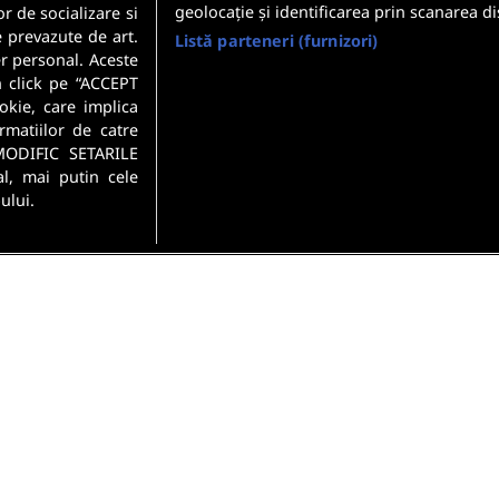
geolocație și identificarea prin scanarea di
or de socializare si
e prevazute de art.
Listă parteneri (furnizori)
r personal. Aceste
n click pe “ACCEPT
okie, care implica
rmatiilor de catre
MODIFIC SETARILE
l, mai putin cele
ului.
si conditii
Politica de confidentialitate
Gestionați preferințel