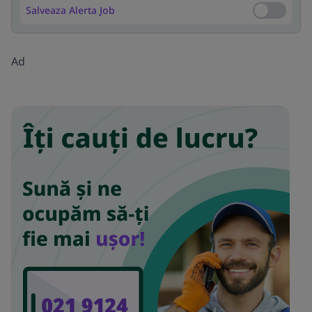
Salveaza Alerta Job
Salveaza Al
Ad