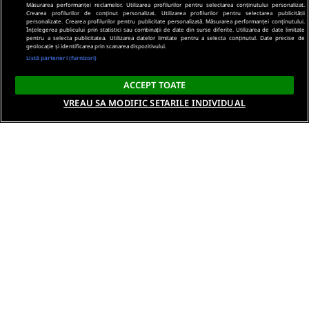
Măsurarea performanței reclamelor. Utilizarea profilurilor pentru selectarea conținutului personalizat.
Crearea profilurilor de conținut personalizat. Utilizarea profilurilor pentru selectarea publicității
personalizate. Crearea profilurilor pentru publicitate personalizată. Măsurarea performanței conținutului.
Înțelegerea publicului prin statistici sau combinații de date din surse diferite. Utilizarea de date limitate
pentru a selecta publicitatea. Utilizarea datelor limitate pentru a selecta conținutul. Date precise de
geolocație și identificarea prin scanarea dispozitivului.
Listă parteneri (furnizori)
ACCEPT TOATE
VREAU SA MODIFIC SETARILE INDIVIDUAL
Despre noi
Termeni si conditii
Politica de confidentialitate
Gestionați preferințele
Contact DSA