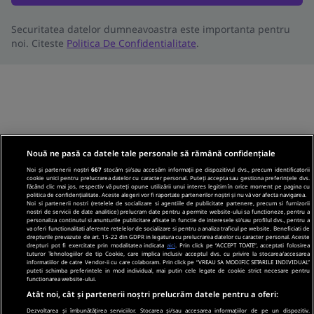
Securitatea datelor dumneavoastra este importanta pentru
noi. Citeste
Politica De Confidentialitate
.
Nouă ne pasă ca datele tale personale să rămână confidențiale
Noi și partenerii noștri
667
stocăm și/sau accesăm informații pe dispozitivul dvs., precum identificatorii
cookie unici pentru prelucrarea datelor cu caracter personal. Puteți accepta sau gestiona preferințele dvs.
făcând clic mai jos, respectiv vă puteți opune utilizării unui interes legitim în orice moment pe pagina cu
politica de confidențialitate. Aceste alegeri vor fi raportate partenerilor noștri și nu vă vor afecta navigarea.
Noi si partenerii nostri (retelele de socializare si agentiile de publicitate partenere, precum si furnizorii
nostri de servicii de date analitice) prelucram date pentru a permite website-ului sa functioneze, pentru a
personaliza continutul si anunturile publicitare afisate in functie de interesele si/sau profilul dvs., pentru a
va oferi functionalitati aferente retelelor de socializare si pentru a analiza traficul pe website. Beneficiati de
drepturile prevazute de art. 15-22 din GDPR in legatura cu prelucrarea datelor cu caracter personal. Aceste
drepturi pot fi exercitate prin modalitatea indicata
aici
. Prin click pe “ACCEPT TOATE”, acceptati folosirea
tuturor Tehnologiilor de tip Cookie, care implica inclusiv acceptul dvs. cu privire la stocarea/accesarea
informatiilor de catre Vendor-ii cu care colaboram. Prin click pe “VREAU SA MODIFIC SETARILE INDIVIDUAL”
puteti schimba preferintele in mod individual, mai putin cele legate de cookie strict necesare pentru
functionarea website-ului.
Atât noi, cât și partenerii noștri prelucrăm datele pentru a oferi:
Dezvoltarea și îmbunătățirea serviciilor. Stocarea și/sau accesarea informațiilor de pe un dispozitiv.