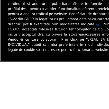
continutul si anunturile publicitare afisate in functie de
profilul dvs., pentru a va oferi functionalitati aferente retelel
pentru a analiza traficul pe website. Beneficiati de drepturil
15-22 din GDPR in legatura cu prelucrarea datelor cu caracte
drepturi pot fi exercitate prin modalitatea indicata
. Pri
aici
TOATE”, acceptati folosirea tuturor Tehnologiilor de tip Co
inclusiv acceptul dvs. cu privire la stocarea/accesarea info
Vendor-ii cu care colaboram. Prin click pe “VREAU SA 
INDIVIDUAL” puteti schimba preferintele in mod individua
legate de cookie strict necesare pentru functionarea website-
Despre noi
Termeni 