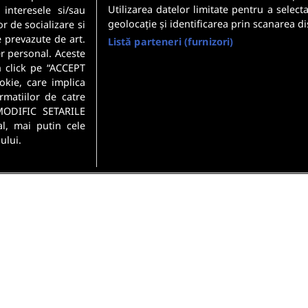
Utilizarea datelor limitate pentru a select
 interesele si/sau
geolocație și identificarea prin scanarea di
or de socializare si
e prevazute de art.
Listă parteneri (furnizori)
r personal. Aceste
n click pe “ACCEPT
okie, care implica
rmatiilor de catre
MODIFIC SETARILE
l, mai putin cele
ului.
si conditii
Politica de confidentialitate
Gestionați preferințel