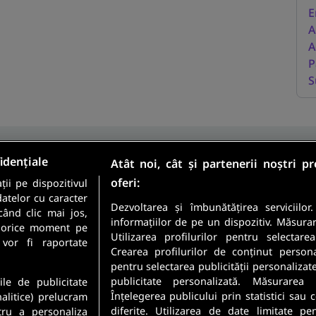
E
A
A
P
S
idențiale
Atât noi, cât și partenerii noștri p
oferi:
ii pe dispozitivul
Sunt candidat
datelor cu caracter
Sunt angajator
Dezvoltarea și îmbunătățirea serviciilor
când clic mai jos,
informațiilor de pe un dispozitiv. Măsura
în orice moment pe
Utilizarea profilurilor pentru selectare
meste cele mai recente
 vor fi raportate
Crearea profilurilor de conținut personali
 direct in inbox-ul tau.
pentru selectarea publicității personalizat
Securitatea datelor dumneavoastr
publicitate personalizată. Măsurarea 
ile de publicitate
Confidentialitate
.
Înțelegerea publicului prin statistici sau
nalitice) prelucram
diferite. Utilizarea de date limitate pe
tru a personaliza