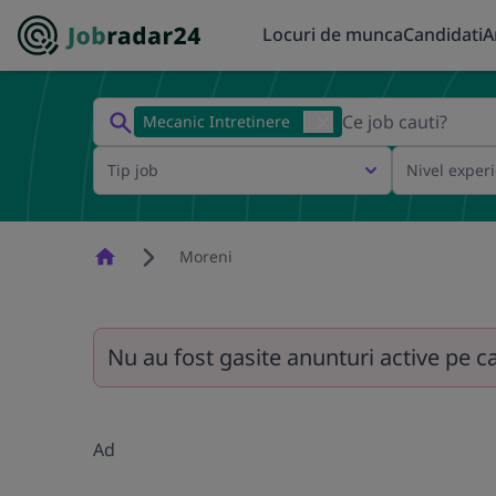
Locuri de munca
Candidati
A
Mecanic Intretinere
Tip job
Nivel exper
Homepage
Moreni
Nu au fost gasite anunturi active pe c
Ad