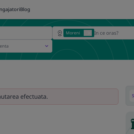
ngajatori
Blog
Moreni
ienta
autarea efectuata.
S