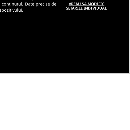
a conținutul. Date precise de
VREAU SA MODIFIC
SETARILE INDIVIDUAL
spozitivului.
e
Contact DSA
Raporteaza continut ilegal
Studenti