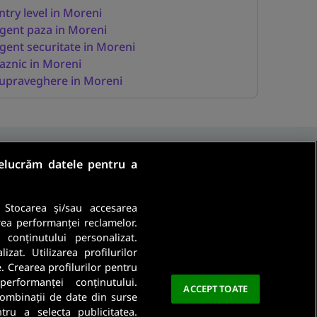
ntry level in Moreni
gent paza in Moreni
gent securitate in Moreni
aznic in Moreni
upraveghere in Moreni
relucrăm datele pentru a
. Stocarea și/sau accesarea
rea performanței reclamelor.
a conținutului personalizat.
Ma abonez
zat. Utilizarea profilurilor
e. Crearea profilurilor pentru
a este importanta pentru noi. Citeste
Politica De
performanței conținutului.
ACCEPT TOATE
 combinații de date din surse
ntru a selecta publicitatea.