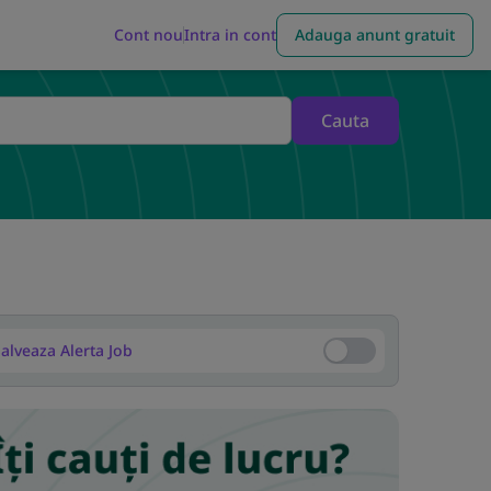
Cont nou
Intra in cont
Adauga anunt gratuit
Cauta
alveaza Alerta Job
Salveaza Alerta Job