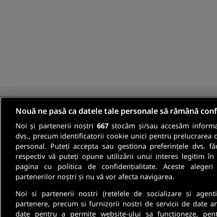
Nouă ne pasă ca datele tale personale să rămână conf
Noi și partenerii noștri
667
stocăm și/sau accesăm informaț
Fii informat
dvs., precum identificatorii cookie unici pentru prelucrarea 
personal. Puteți accepta sau gestiona preferințele dvs. fă
respectiv vă puteți opune utilizării unui interes legitim 
Aboneaza-te la newsletter-ul nostru si pri
pagina cu politica de confidențialitate. Aceste alegeri
partenerilor noștri și nu vă vor afecta navigarea.
oferte de munca si informatii despre cariera
Noi si partenerii nostri (retelele de socializare si agenti
partenere, precum si furnizorii nostri de servicii de date a
date pentru a permite website-ului sa functioneze, pen