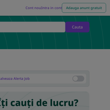
Cont nou
Intra in cont
Adauga anunt gratuit
Cauta
alveaza Alerta Job
Salveaza Alerta Job