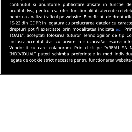
continutul si anunturile publicitare afisate in functie de
profilul dvs., pentru a va oferi functionalitati aferente retelel
pentru a analiza traficul pe website. Beneficiati de drepturil
15-22 din GDPR in legatura cu prelucrarea datelor cu caracte
drepturi pot fi exercitate prin modalitatea indicata
. Pri
aici
TOATE”, acceptati folosirea tuturor Tehnologiilor de tip Co
inclusiv acceptul dvs. cu privire la stocarea/accesarea info
Vendor-ii cu care colaboram. Prin click pe “VREAU SA 
INDIVIDUAL” puteti schimba preferintele in mod individua
legate de cookie strict necesare pentru functionarea website-
Despre noi
Termeni 