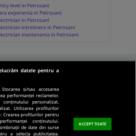
ntry level in Petrosani
ara experienta in Petrosani
lectrician in Petrosani
lectrician intretinere in Petrosani
lectrician mentenanta in Petrosani
relucrăm datele pentru a
. Stocarea și/sau accesarea
rea performanței reclamelor.
a conținutului personalizat.
Ma abonez
zat. Utilizarea profilurilor
e. Crearea profilurilor pentru
a este importanta pentru noi. Citeste
Politica De
performanței conținutului.
ACCEPT TOATE
 combinații de date din surse
ntru a selecta publicitatea.