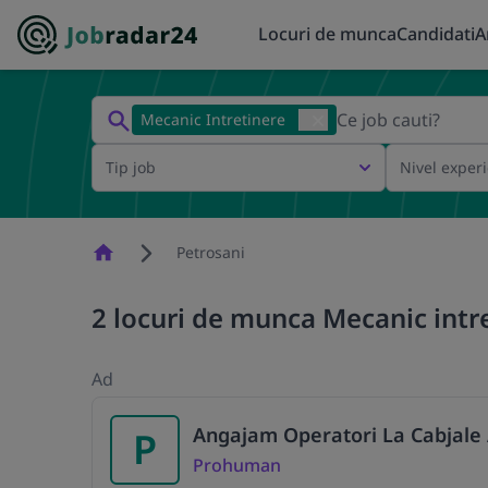
Locuri de munca
Candidati
A
Mecanic Intretinere
Tip job
Nivel exper
Homepage
Petrosani
2 locuri de munca Mecanic intre
Ad
Angajam Operatori La Cabjale
P
Prohuman