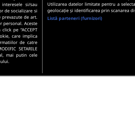
Utilizarea datelor limitate pentru a select
 interesele si/sau
geolocație și identificarea prin scanarea di
or de socializare si
e prevazute de art.
Listă parteneri (furnizori)
r personal. Aceste
n click pe “ACCEPT
okie, care implica
rmatiilor de catre
MODIFIC SETARILE
l, mai putin cele
ului.
si conditii
Politica de confidentialitate
Gestionați preferințel