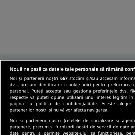
Nouă ne pasă ca datele tale personale să rămână conf
Noi și partenerii noștri
667
stocăm și/sau accesăm informaț
Fii informat
dvs., precum identificatorii cookie unici pentru prelucrarea 
personal. Puteți accepta sau gestiona preferințele dvs. fă
respectiv vă puteți opune utilizării unui interes legitim 
Aboneaza-te la newsletter-ul nostru si pri
pagina cu politica de confidențialitate. Aceste alegeri
partenerilor noștri și nu vă vor afecta navigarea.
oferte de munca si informatii despre cariera
Noi si partenerii nostri (retelele de socializare si agenti
partenere, precum si furnizorii nostri de servicii de date a
date pentru a permite website-ului sa functioneze, pen