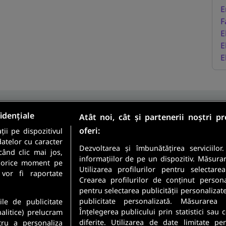
E
F
E
E
E
idențiale
Atât noi, cât și partenerii noștri p
oferi:
ii pe dispozitivul
Sunt candidat
datelor cu caracter
Sunt angajator
Dezvoltarea și îmbunătățirea serviciilor
când clic mai jos,
informațiilor de pe un dispozitiv. Măsura
în orice moment pe
Utilizarea profilurilor pentru selectare
meste cele mai recente
 vor fi raportate
Crearea profilurilor de conținut personali
 direct in inbox-ul tau.
pentru selectarea publicității personalizat
Securitatea datelor dumneavoastr
publicitate personalizată. Măsurarea 
ile de publicitate
Confidentialitate
.
Înțelegerea publicului prin statistici sau
nalitice) prelucram
diferite. Utilizarea de date limitate pe
tru a personaliza