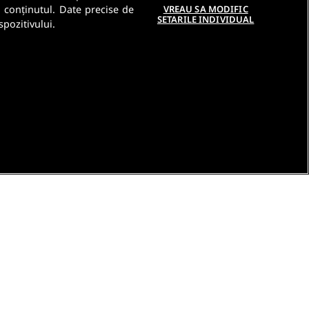
a conținutul. Date precise de
VREAU SA MODIFIC
SETARILE INDIVIDUAL
spozitivului.
e
Contact DSA
Raporteaza continut ilegal
Studenti