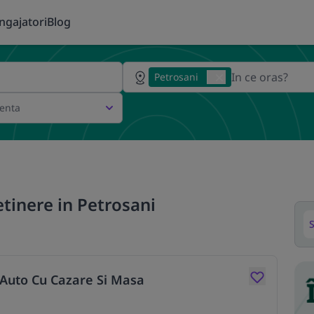
ngajatori
Blog
Petrosani
ienta
tinere in Petrosani
S
 Auto Cu Cazare Si Masa