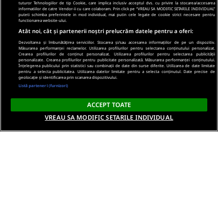
tuturor Tehnologiilor de tip Cookie, care implica inclusiv acceptul dvs. cu privire la stocarea/accesarea
informatiilor de catre Vendor-ii cu care colaboram. Prin click pe “VREAU SA MODIFIC SETARILE INDIVIDUAL”
puteti schimba preferintele in mod individual, mai putin cele legate de cookie strict necesare pentru
functionarea website-ului.
Atât noi, cât și partenerii noștri prelucrăm datele pentru a oferi:
Dezvoltarea și îmbunătățirea serviciilor. Stocarea și/sau accesarea informațiilor de pe un dispozitiv.
Măsurarea performanței reclamelor. Utilizarea profilurilor pentru selectarea conținutului personalizat.
Crearea profilurilor de conținut personalizat. Utilizarea profilurilor pentru selectarea publicității
personalizate. Crearea profilurilor pentru publicitate personalizată. Măsurarea performanței conținutului.
Înțelegerea publicului prin statistici sau combinații de date din surse diferite. Utilizarea de date limitate
pentru a selecta publicitatea. Utilizarea datelor limitate pentru a selecta conținutul. Date precise de
geolocație și identificarea prin scanarea dispozitivului.
Listă parteneri (furnizori)
ACCEPT TOATE
VREAU SA MODIFIC SETARILE INDIVIDUAL
Despre noi