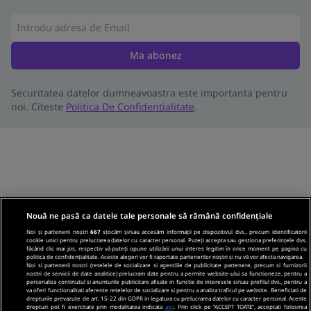
Ma abonez
Securitatea datelor dumneavoastra este importanta pentru
noi. Citeste
Politica De Confidentialitate
.
Nouă ne pasă ca datele tale personale să rămână confidențiale
Noi și partenerii noștri
667
stocăm și/sau accesăm informații pe dispozitivul dvs., precum identificatorii
cookie unici pentru prelucrarea datelor cu caracter personal. Puteți accepta sau gestiona preferințele dvs.
făcând clic mai jos, respectiv vă puteți opune utilizării unui interes legitim în orice moment pe pagina cu
politica de confidențialitate. Aceste alegeri vor fi raportate partenerilor noștri și nu vă vor afecta navigarea.
Noi si partenerii nostri (retelele de socializare si agentiile de publicitate partenere, precum si furnizorii
nostri de servicii de date analitice) prelucram date pentru a permite website-ului sa functioneze, pentru a
personaliza continutul si anunturile publicitare afisate in functie de interesele si/sau profilul dvs., pentru a
va oferi functionalitati aferente retelelor de socializare si pentru a analiza traficul pe website. Beneficiati de
drepturile prevazute de art. 15-22 din GDPR in legatura cu prelucrarea datelor cu caracter personal. Aceste
drepturi pot fi exercitate prin modalitatea indicata
aici
. Prin click pe “ACCEPT TOATE”, acceptati folosirea