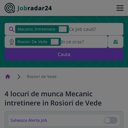
Mecanic Intretinere
Rosiori De Vede
Cauta
Homepage
Rosiori de Vede
4 locuri de munca Mecanic
intretinere in Rosiori de Vede
Salveaza Alerta Job
Salveaza Al