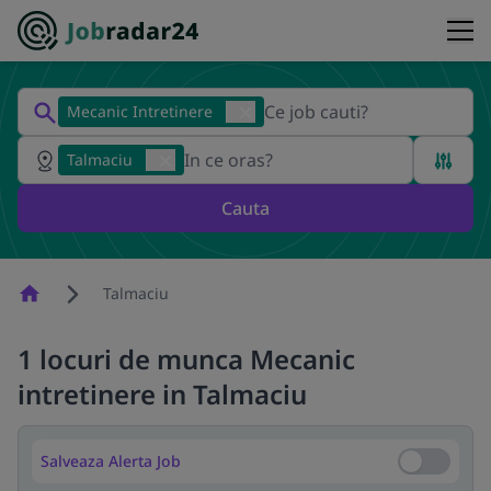
Mecanic Intretinere
Talmaciu
Cauta
Homepage
Talmaciu
1 locuri de munca Mecanic
intretinere in Talmaciu
Salveaza Alerta Job
Salveaza Al