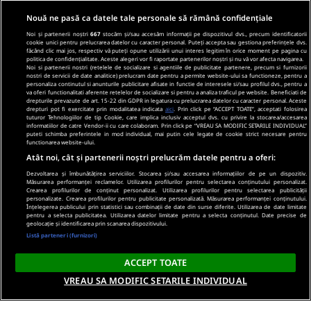
Nouă ne pasă ca datele tale personale să rămână confidențiale
Noi și partenerii noștri
667
stocăm și/sau accesăm informații pe dispozitivul dvs., precum identificatorii
cookie unici pentru prelucrarea datelor cu caracter personal. Puteți accepta sau gestiona preferințele dvs.
făcând clic mai jos, respectiv vă puteți opune utilizării unui interes legitim în orice moment pe pagina cu
politica de confidențialitate. Aceste alegeri vor fi raportate partenerilor noștri și nu vă vor afecta navigarea.
Noi si partenerii nostri (retelele de socializare si agentiile de publicitate partenere, precum si furnizorii
nostri de servicii de date analitice) prelucram date pentru a permite website-ului sa functioneze, pentru a
personaliza continutul si anunturile publicitare afisate in functie de interesele si/sau profilul dvs., pentru a
va oferi functionalitati aferente retelelor de socializare si pentru a analiza traficul pe website. Beneficiati de
drepturile prevazute de art. 15-22 din GDPR in legatura cu prelucrarea datelor cu caracter personal. Aceste
drepturi pot fi exercitate prin modalitatea indicata
aici
. Prin click pe “ACCEPT TOATE”, acceptati folosirea
tuturor Tehnologiilor de tip Cookie, care implica inclusiv acceptul dvs. cu privire la stocarea/accesarea
informatiilor de catre Vendor-ii cu care colaboram. Prin click pe “VREAU SA MODIFIC SETARILE INDIVIDUAL”
puteti schimba preferintele in mod individual, mai putin cele legate de cookie strict necesare pentru
functionarea website-ului.
Atât noi, cât și partenerii noștri prelucrăm datele pentru a oferi:
Dezvoltarea și îmbunătățirea serviciilor. Stocarea și/sau accesarea informațiilor de pe un dispozitiv.
Măsurarea performanței reclamelor. Utilizarea profilurilor pentru selectarea conținutului personalizat.
Crearea profilurilor de conținut personalizat. Utilizarea profilurilor pentru selectarea publicității
personalizate. Crearea profilurilor pentru publicitate personalizată. Măsurarea performanței conținutului.
Înțelegerea publicului prin statistici sau combinații de date din surse diferite. Utilizarea de date limitate
pentru a selecta publicitatea. Utilizarea datelor limitate pentru a selecta conținutul. Date precise de
geolocație și identificarea prin scanarea dispozitivului.
Listă parteneri (furnizori)
ACCEPT TOATE
VREAU SA MODIFIC SETARILE INDIVIDUAL