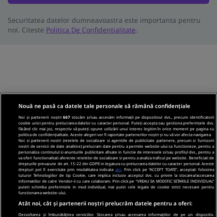
Securitatea datelor dumneavoastra este importanta pentru
noi. Citeste
Politica De Confidentialitate
.
Nouă ne pasă ca datele tale personale să rămână confidențiale
Noi și partenerii noștri
667
stocăm și/sau accesăm informații pe dispozitivul dvs., precum identificatorii
cookie unici pentru prelucrarea datelor cu caracter personal. Puteți accepta sau gestiona preferințele dvs.
făcând clic mai jos, respectiv vă puteți opune utilizării unui interes legitim în orice moment pe pagina cu
politica de confidențialitate. Aceste alegeri vor fi raportate partenerilor noștri și nu vă vor afecta navigarea.
Noi si partenerii nostri (retelele de socializare si agentiile de publicitate partenere, precum si furnizorii
nostri de servicii de date analitice) prelucram date pentru a permite website-ului sa functioneze, pentru a
personaliza continutul si anunturile publicitare afisate in functie de interesele si/sau profilul dvs., pentru a
va oferi functionalitati aferente retelelor de socializare si pentru a analiza traficul pe website. Beneficiati de
drepturile prevazute de art. 15-22 din GDPR in legatura cu prelucrarea datelor cu caracter personal. Aceste
drepturi pot fi exercitate prin modalitatea indicata
aici
. Prin click pe “ACCEPT TOATE”, acceptati folosirea
tuturor Tehnologiilor de tip Cookie, care implica inclusiv acceptul dvs. cu privire la stocarea/accesarea
informatiilor de catre Vendor-ii cu care colaboram. Prin click pe “VREAU SA MODIFIC SETARILE INDIVIDUAL”
puteti schimba preferintele in mod individual, mai putin cele legate de cookie strict necesare pentru
functionarea website-ului.
Atât noi, cât și partenerii noștri prelucrăm datele pentru a oferi:
Dezvoltarea și îmbunătățirea serviciilor. Stocarea și/sau accesarea informațiilor de pe un dispozitiv.