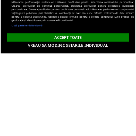
Măsurarea performanței reclamelor. Utilizarea profilurilor pentru selectarea conținutului personalizat.
Crearea profilurilor de conținut personalizat. Utilizarea profilurilor pentru selectarea publicității
personalizate. Crearea profilurilor pentru publicitate personalizată. Măsurarea performanței conținutului.
Înțelegerea publicului prin statistici sau combinații de date din surse diferite. Utilizarea de date limitate
pentru a selecta publicitatea. Utilizarea datelor limitate pentru a selecta conținutul. Date precise de
geolocație și identificarea prin scanarea dispozitivului.
Listă parteneri (furnizori)
ACCEPT TOATE
VREAU SA MODIFIC SETARILE INDIVIDUAL
Despre noi
Termeni si conditii
Politica de confidentialitate
Gestionați preferințele
Contact DSA