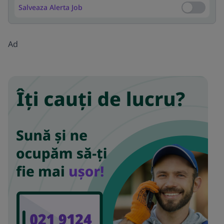
Salveaza Alerta Job
Salveaza Al
Ad