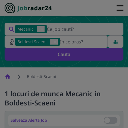
Mecanic
Boldesti Scaeni
Cauta
Homepage
Boldesti-Scaeni
1 locuri de munca Mecanic in
Boldesti-Scaeni
Salveaza Alerta Job
Salveaza Al