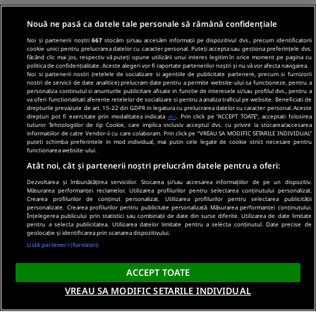
Nouă ne pasă ca datele tale personale să rămână confidențiale
Noi și partenerii noștri
667
stocăm și/sau accesăm informații pe dispozitivul dvs., precum identificatorii
cookie unici pentru prelucrarea datelor cu caracter personal. Puteți accepta sau gestiona preferințele dvs.
făcând clic mai jos, respectiv vă puteți opune utilizării unui interes legitim în orice moment pe pagina cu
politica de confidențialitate. Aceste alegeri vor fi raportate partenerilor noștri și nu vă vor afecta navigarea.
Noi si partenerii nostri (retelele de socializare si agentiile de publicitate partenere, precum si furnizorii
nostri de servicii de date analitice) prelucram date pentru a permite website-ului sa functioneze, pentru a
personaliza continutul si anunturile publicitare afisate in functie de interesele si/sau profilul dvs., pentru a
va oferi functionalitati aferente retelelor de socializare si pentru a analiza traficul pe website. Beneficiati de
drepturile prevazute de art. 15-22 din GDPR in legatura cu prelucrarea datelor cu caracter personal. Aceste
drepturi pot fi exercitate prin modalitatea indicata
aici
. Prin click pe “ACCEPT TOATE”, acceptati folosirea
tuturor Tehnologiilor de tip Cookie, care implica inclusiv acceptul dvs. cu privire la stocarea/accesarea
informatiilor de catre Vendor-ii cu care colaboram. Prin click pe “VREAU SA MODIFIC SETARILE INDIVIDUAL”
puteti schimba preferintele in mod individual, mai putin cele legate de cookie strict necesare pentru
functionarea website-ului.
Atât noi, cât și partenerii noștri prelucrăm datele pentru a oferi:
Dezvoltarea și îmbunătățirea serviciilor. Stocarea și/sau accesarea informațiilor de pe un dispozitiv.
Măsurarea performanței reclamelor. Utilizarea profilurilor pentru selectarea conținutului personalizat.
Crearea profilurilor de conținut personalizat. Utilizarea profilurilor pentru selectarea publicității
personalizate. Crearea profilurilor pentru publicitate personalizată. Măsurarea performanței conținutului.
Înțelegerea publicului prin statistici sau combinații de date din surse diferite. Utilizarea de date limitate
pentru a selecta publicitatea. Utilizarea datelor limitate pentru a selecta conținutul. Date precise de
geolocație și identificarea prin scanarea dispozitivului.
Listă parteneri (furnizori)
ACCEPT TOATE
VREAU SA MODIFIC SETARILE INDIVIDUAL