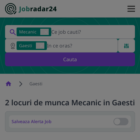
Mecanic
Gaesti
Cauta
Homepage
Gaesti
2 locuri de munca Mecanic in Gaesti
Salveaza Alerta Job
Salveaza Al