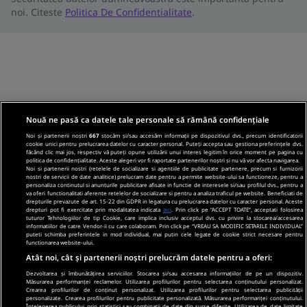
noi. Citeste
Politica De Confidentialitate
.
Nouă ne pasă ca datele tale personale să rămână confidențiale
Noi și partenerii noștri
667
stocăm și/sau accesăm informații pe dispozitivul dvs., precum identificatorii
cookie unici pentru prelucrarea datelor cu caracter personal. Puteți accepta sau gestiona preferințele dvs.
făcând clic mai jos, respectiv vă puteți opune utilizării unui interes legitim în orice moment pe pagina cu
politica de confidențialitate. Aceste alegeri vor fi raportate partenerilor noștri și nu vă vor afecta navigarea.
Noi si partenerii nostri (retelele de socializare si agentiile de publicitate partenere, precum si furnizorii
nostri de servicii de date analitice) prelucram date pentru a permite website-ului sa functioneze, pentru a
personaliza continutul si anunturile publicitare afisate in functie de interesele si/sau profilul dvs., pentru a
va oferi functionalitati aferente retelelor de socializare si pentru a analiza traficul pe website. Beneficiati de
drepturile prevazute de art. 15-22 din GDPR in legatura cu prelucrarea datelor cu caracter personal. Aceste
drepturi pot fi exercitate prin modalitatea indicata
aici
. Prin click pe “ACCEPT TOATE”, acceptati folosirea
tuturor Tehnologiilor de tip Cookie, care implica inclusiv acceptul dvs. cu privire la stocarea/accesarea
informatiilor de catre Vendor-ii cu care colaboram. Prin click pe “VREAU SA MODIFIC SETARILE INDIVIDUAL”
puteti schimba preferintele in mod individual, mai putin cele legate de cookie strict necesare pentru
functionarea website-ului.
Atât noi, cât și partenerii noștri prelucrăm datele pentru a oferi:
Dezvoltarea și îmbunătățirea serviciilor. Stocarea și/sau accesarea informațiilor de pe un dispozitiv.
Măsurarea performanței reclamelor. Utilizarea profilurilor pentru selectarea conținutului personalizat.
Crearea profilurilor de conținut personalizat. Utilizarea profilurilor pentru selectarea publicității
personalizate. Crearea profilurilor pentru publicitate personalizată. Măsurarea performanței conținutului.
Înțelegerea publicului prin statistici sau combinații de date din surse diferite. Utilizarea de date limitate