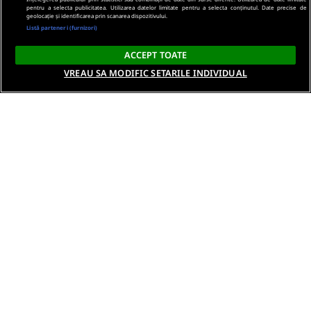
pentru a selecta publicitatea. Utilizarea datelor limitate pentru a selecta conținutul. Date precise de
geolocație și identificarea prin scanarea dispozitivului.
Listă parteneri (furnizori)
ACCEPT TOATE
VREAU SA MODIFIC SETARILE INDIVIDUAL
Despre noi
Termeni si conditii
Politica de confidentialitate
Gestionați preferințele
Contact DSA
Raporteaza continut ilegal
Studenti