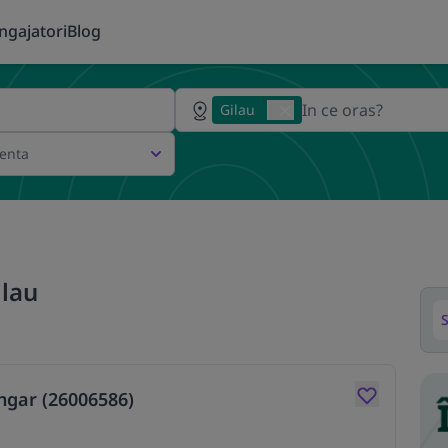
ngajatori
Blog
Gilau
ienta
ilau
S
ngar (26006586)