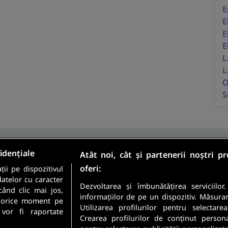
E
E
E
E
L
L
O
S
idențiale
Atât noi, cât și partenerii noștri p
oferi:
ii pe dispozitivul
Sunt candidat
datelor cu caracter
Sunt angajator
Dezvoltarea și îmbunătățirea serviciilor
când clic mai jos,
informațiilor de pe un dispozitiv. Măsura
în orice moment pe
Utilizarea profilurilor pentru selectare
meste cele mai recente
 vor fi raportate
Crearea profilurilor de conținut personali
 direct in inbox-ul tau.