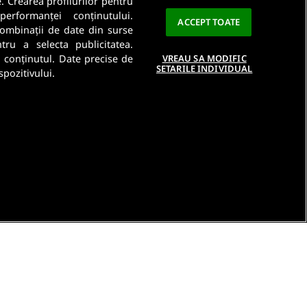
e. Crearea profilurilor pentru
a este importanta pentru noi. Citeste
Politica De
performanței conținutului.
ACCEPT TOATE
 combinații de date din surse
ntru a selecta publicitatea.
a conținutul. Date precise de
VREAU SA MODIFIC
SETARILE INDIVIDUAL
spozitivului.
e
Contact DSA
Raporteaza continut ilegal
Studenti