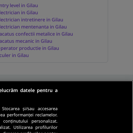
ntry level in Gilau
lectrician in Gilau
lectrician intretinere in Gilau
lectrician mentenanta in Gilau
acatus confectii metalice in Gilau
acatus mecanic in Gilau
perator productie in Gilau
culer in Gilau
relucrăm datele pentru a
. Stocarea și/sau accesarea
rea performanței reclamelor.
a conținutului personalizat.
Ma abonez
zat. Utilizarea profilurilor