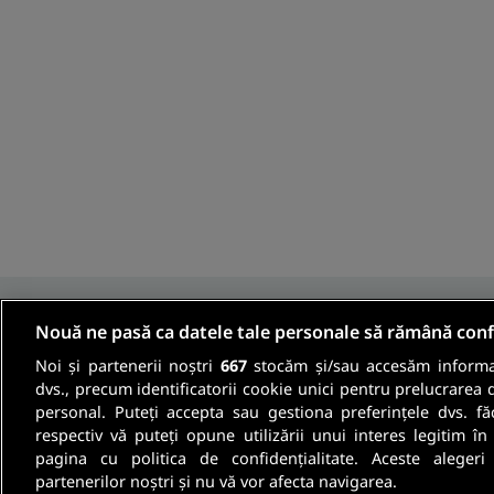
Nouă ne pasă ca datele tale personale să rămână conf
Noi și partenerii noștri
667
stocăm și/sau accesăm informaț
Fii informat
dvs., precum identificatorii cookie unici pentru prelucrarea 
personal. Puteți accepta sau gestiona preferințele dvs. fă
respectiv vă puteți opune utilizării unui interes legitim 
Aboneaza-te la newsletter-ul nostru si pri
pagina cu politica de confidențialitate. Aceste alegeri
partenerilor noștri și nu vă vor afecta navigarea.
oferte de munca si informatii despre cariera