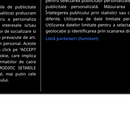
pentru selectarea publicității personalizat
Securitatea datelor dumneavoastr
publicitate personalizată. Măsurarea 
ile de publicitate
Confidentialitate
.
Înțelegerea publicului prin statistici sau
nalitice) prelucram
diferite. Utilizarea de date limitate pe
tru a personaliza
Utilizarea datelor limitate pentru a select
 interesele si/sau
geolocație și identificarea prin scanarea di
or de socializare si
e prevazute de art.
Listă parteneri (furnizori)
r personal. Aceste
n click pe “ACCEPT
okie, care implica
rmatiilor de catre
MODIFIC SETARILE
l, mai putin cele
ului.
si conditii
Politica de confidentialitate
Gestionați preferințel