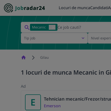
Locuri de munca
Candidati
A
Mecanic
Tip job
Nivel exper
Homepage
Gilau
1 locuri de munca Mecanic in G
Ad
Tehnician mecanic/Frezor/stru
E
Emerson