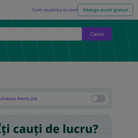
Cont nou
Intra in cont
Adauga anunt gratuit
Cauta
alveaza Alerta Job
Salveaza Alerta Job