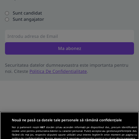
Sunt candidat
Sunt angajator
Ma abonez
Securitatea datelor dumneavoastra este importanta pentru
noi. Citeste
Politica De Confidentialitate
.
Nouă ne pasă ca datele tale personale să rămână confidențiale
Noi și partenerii noștri
667
stocăm și/sau accesăm informații pe dispozitivul dvs., precum identificatorii
cookie unici pentru prelucrarea datelor cu caracter personal. Puteți accepta sau gestiona preferințele dvs.
făcând clic mai jos, respectiv vă puteți opune utilizării unui interes legitim în orice moment pe pagina cu
politica de confidențialitate. Aceste alegeri vor fi raportate partenerilor noștri și nu vă vor afecta navigarea.