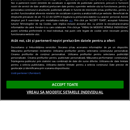
Noi si partenerii nostri (retelele de socializare si agentiile de publicitate partenere, precum si furnizorii
nostri de servicii de date analitice) prelucram date pentru a permite website-ului sa functioneze, pentru a
personaliza continutul si anunturile publicitare afisate in functie de interesele si/sau profilul dvs., pentru a
va oferi functionalitati aferente retelelor de socializare si pentru a analiza traficul pe website. Beneficiati de
drepturile prevazute de art. 15-22 din GDPR in legatura cu prelucrarea datelor cu caracter personal. Aceste
drepturi pot fi exercitate prin modalitatea indicata
aici
. Prin click pe “ACCEPT TOATE”, acceptati folosirea
tuturor Tehnologiilor de tip Cookie, care implica inclusiv acceptul dvs. cu privire la stocarea/accesarea
informatiilor de catre Vendor-ii cu care colaboram. Prin click pe “VREAU SA MODIFIC SETARILE INDIVIDUAL”
puteti schimba preferintele in mod individual, mai putin cele legate de cookie strict necesare pentru
functionarea website-ului.
Atât noi, cât și partenerii noștri prelucrăm datele pentru a oferi:
Dezvoltarea și îmbunătățirea serviciilor. Stocarea și/sau accesarea informațiilor de pe un dispozitiv.
Măsurarea performanței reclamelor. Utilizarea profilurilor pentru selectarea conținutului personalizat.
Crearea profilurilor de conținut personalizat. Utilizarea profilurilor pentru selectarea publicității
personalizate. Crearea profilurilor pentru publicitate personalizată. Măsurarea performanței conținutului.
Înțelegerea publicului prin statistici sau combinații de date din surse diferite. Utilizarea de date limitate
pentru a selecta publicitatea. Utilizarea datelor limitate pentru a selecta conținutul. Date precise de
geolocație și identificarea prin scanarea dispozitivului.
Listă parteneri (furnizori)
ACCEPT TOATE
VREAU SA MODIFIC SETARILE INDIVIDUAL