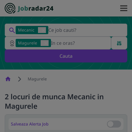
Mecanic
Magurele
Cauta
Homepage
Magurele
2 locuri de munca Mecanic in
Magurele
Salveaza Alerta Job
Salveaza Al