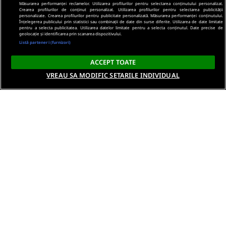
Măsurarea performanței reclamelor. Utilizarea profilurilor pentru selectarea conținutului personalizat.
Crearea profilurilor de conținut personalizat. Utilizarea profilurilor pentru selectarea publicității
personalizate. Crearea profilurilor pentru publicitate personalizată. Măsurarea performanței conținutului.
Înțelegerea publicului prin statistici sau combinații de date din surse diferite. Utilizarea de date limitate
pentru a selecta publicitatea. Utilizarea datelor limitate pentru a selecta conținutul. Date precise de
geolocație și identificarea prin scanarea dispozitivului.
Listă parteneri (furnizori)
ACCEPT TOATE
VREAU SA MODIFIC SETARILE INDIVIDUAL
Despre noi
Termeni si conditii
Politica de confidentialitate
Gestionați preferințele
Contact DSA