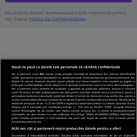
Securitatea datelor dumneavoastra este importanta pentru
noi. Citeste
Politica De Confidentialitate
.
Nouă ne pasă ca datele tale personale să rămână confidențiale
Noi și partenerii noștri
667
stocăm și/sau accesăm informații pe dispozitivul dvs., precum identificatorii
cookie unici pentru prelucrarea datelor cu caracter personal. Puteți accepta sau gestiona preferințele dvs.
făcând clic mai jos, respectiv vă puteți opune utilizării unui interes legitim în orice moment pe pagina cu
politica de confidențialitate. Aceste alegeri vor fi raportate partenerilor noștri și nu vă vor afecta navigarea.
Noi si partenerii nostri (retelele de socializare si agentiile de publicitate partenere, precum si furnizorii
nostri de servicii de date analitice) prelucram date pentru a permite website-ului sa functioneze, pentru a
personaliza continutul si anunturile publicitare afisate in functie de interesele si/sau profilul dvs., pentru a
va oferi functionalitati aferente retelelor de socializare si pentru a analiza traficul pe website. Beneficiati de
drepturile prevazute de art. 15-22 din GDPR in legatura cu prelucrarea datelor cu caracter personal. Aceste
drepturi pot fi exercitate prin modalitatea indicata
aici
. Prin click pe “ACCEPT TOATE”, acceptati folosirea
tuturor Tehnologiilor de tip Cookie, care implica inclusiv acceptul dvs. cu privire la stocarea/accesarea
informatiilor de catre Vendor-ii cu care colaboram. Prin click pe “VREAU SA MODIFIC SETARILE INDIVIDUAL”
puteti schimba preferintele in mod individual, mai putin cele legate de cookie strict necesare pentru
functionarea website-ului.
Atât noi, cât și partenerii noștri prelucrăm datele pentru a oferi:
Dezvoltarea și îmbunătățirea serviciilor. Stocarea și/sau accesarea informațiilor de pe un dispozitiv.