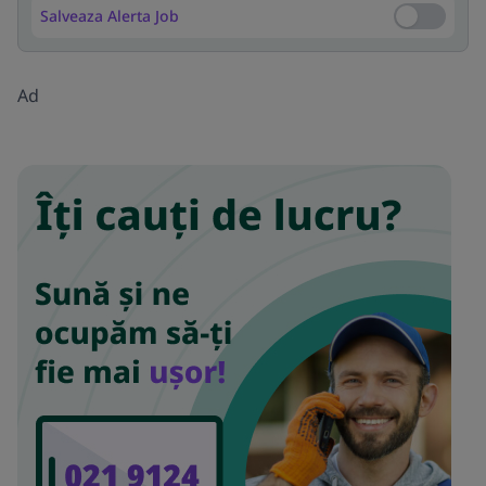
Salveaza Alerta Job
Salveaza Al
Ad