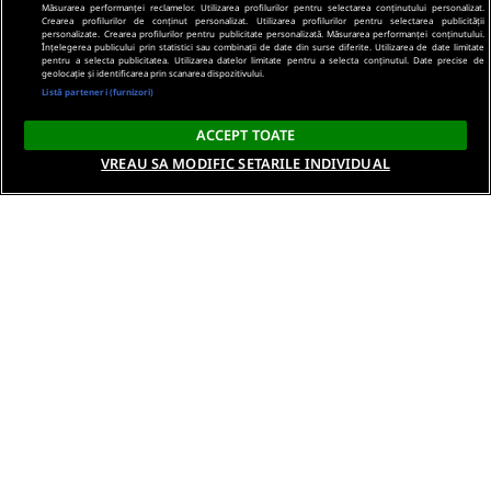
Măsurarea performanței reclamelor. Utilizarea profilurilor pentru selectarea conținutului personalizat.
Crearea profilurilor de conținut personalizat. Utilizarea profilurilor pentru selectarea publicității
personalizate. Crearea profilurilor pentru publicitate personalizată. Măsurarea performanței conținutului.
Înțelegerea publicului prin statistici sau combinații de date din surse diferite. Utilizarea de date limitate
pentru a selecta publicitatea. Utilizarea datelor limitate pentru a selecta conținutul. Date precise de
geolocație și identificarea prin scanarea dispozitivului.
Listă parteneri (furnizori)
ACCEPT TOATE
VREAU SA MODIFIC SETARILE INDIVIDUAL
Despre noi
Termeni si conditii
Politica de confidentialitate
Gestionați preferințele
Contact DSA