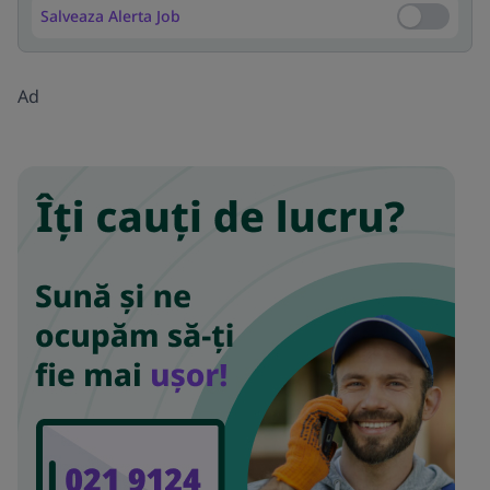
Salveaza Alerta Job
Salveaza Al
Ad