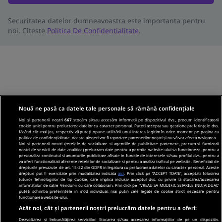
Securitatea datelor dumneavoastra este importanta pentru
noi. Citeste
Politica De Confidentialitate
.
Nouă ne pasă ca datele tale personale să rămână confidențiale
Noi și partenerii noștri
667
stocăm și/sau accesăm informații pe dispozitivul dvs., precum identificatorii
cookie unici pentru prelucrarea datelor cu caracter personal. Puteți accepta sau gestiona preferințele dvs.
făcând clic mai jos, respectiv vă puteți opune utilizării unui interes legitim în orice moment pe pagina cu
politica de confidențialitate. Aceste alegeri vor fi raportate partenerilor noștri și nu vă vor afecta navigarea.
Noi si partenerii nostri (retelele de socializare si agentiile de publicitate partenere, precum si furnizorii
nostri de servicii de date analitice) prelucram date pentru a permite website-ului sa functioneze, pentru a
personaliza continutul si anunturile publicitare afisate in functie de interesele si/sau profilul dvs., pentru a
va oferi functionalitati aferente retelelor de socializare si pentru a analiza traficul pe website. Beneficiati de
drepturile prevazute de art. 15-22 din GDPR in legatura cu prelucrarea datelor cu caracter personal. Aceste
drepturi pot fi exercitate prin modalitatea indicata
aici
. Prin click pe “ACCEPT TOATE”, acceptati folosirea
tuturor Tehnologiilor de tip Cookie, care implica inclusiv acceptul dvs. cu privire la stocarea/accesarea
informatiilor de catre Vendor-ii cu care colaboram. Prin click pe “VREAU SA MODIFIC SETARILE INDIVIDUAL”
puteti schimba preferintele in mod individual, mai putin cele legate de cookie strict necesare pentru
functionarea website-ului.
Atât noi, cât și partenerii noștri prelucrăm datele pentru a oferi:
Dezvoltarea și îmbunătățirea serviciilor. Stocarea și/sau accesarea informațiilor de pe un dispozitiv.