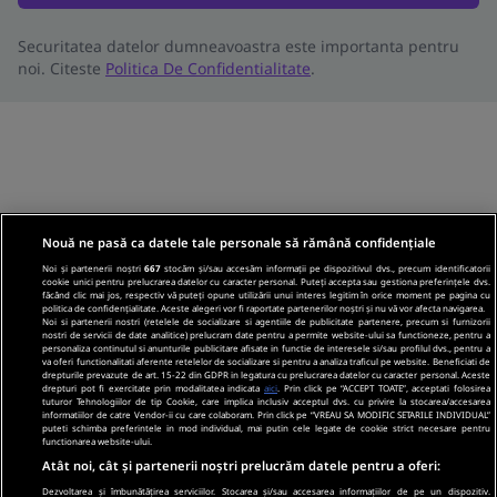
Securitatea datelor dumneavoastra este importanta pentru
noi. Citeste
Politica De Confidentialitate
.
Nouă ne pasă ca datele tale personale să rămână confidențiale
Noi și partenerii noștri
667
stocăm și/sau accesăm informații pe dispozitivul dvs., precum identificatorii
cookie unici pentru prelucrarea datelor cu caracter personal. Puteți accepta sau gestiona preferințele dvs.
făcând clic mai jos, respectiv vă puteți opune utilizării unui interes legitim în orice moment pe pagina cu
politica de confidențialitate. Aceste alegeri vor fi raportate partenerilor noștri și nu vă vor afecta navigarea.
Noi si partenerii nostri (retelele de socializare si agentiile de publicitate partenere, precum si furnizorii
nostri de servicii de date analitice) prelucram date pentru a permite website-ului sa functioneze, pentru a
personaliza continutul si anunturile publicitare afisate in functie de interesele si/sau profilul dvs., pentru a
va oferi functionalitati aferente retelelor de socializare si pentru a analiza traficul pe website. Beneficiati de
drepturile prevazute de art. 15-22 din GDPR in legatura cu prelucrarea datelor cu caracter personal. Aceste
drepturi pot fi exercitate prin modalitatea indicata
aici
. Prin click pe “ACCEPT TOATE”, acceptati folosirea
tuturor Tehnologiilor de tip Cookie, care implica inclusiv acceptul dvs. cu privire la stocarea/accesarea
informatiilor de catre Vendor-ii cu care colaboram. Prin click pe “VREAU SA MODIFIC SETARILE INDIVIDUAL”
puteti schimba preferintele in mod individual, mai putin cele legate de cookie strict necesare pentru
functionarea website-ului.
Atât noi, cât și partenerii noștri prelucrăm datele pentru a oferi:
Dezvoltarea și îmbunătățirea serviciilor. Stocarea și/sau accesarea informațiilor de pe un dispozitiv.