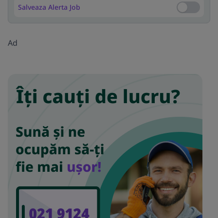
Salveaza Alerta Job
Salveaza Al
Ad