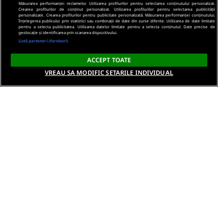
Măsurarea performanței reclamelor. Utilizarea profilurilor pentru selectarea conținutului personalizat.
Crearea profilurilor de conținut personalizat. Utilizarea profilurilor pentru selectarea publicității
personalizate. Crearea profilurilor pentru publicitate personalizată. Măsurarea performanței conținutului.
Înțelegerea publicului prin statistici sau combinații de date din surse diferite. Utilizarea de date limitate
pentru a selecta publicitatea. Utilizarea datelor limitate pentru a selecta conținutul. Date precise de
geolocație și identificarea prin scanarea dispozitivului.
Listă parteneri (furnizori)
ACCEPT TOATE
VREAU SA MODIFIC SETARILE INDIVIDUAL
Despre noi
Termeni si conditii
Politica de confidentialitate
Gestionați preferințele
Contact DSA