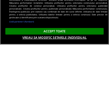
Măsurarea performanței reclamelor. Utilizarea profilurilor pentru selectarea conținutului personalizat.
Crearea profilurilor de conținut personalizat. Utilizarea profilurilor pentru selectarea publicității
personalizate. Crearea profilurilor pentru publicitate personalizată. Măsurarea performanței conținutului.
Înțelegerea publicului prin statistici sau combinații de date din surse diferite. Utilizarea de date limitate
pentru a selecta publicitatea. Utilizarea datelor limitate pentru a selecta conținutul. Date precise de
geolocație și identificarea prin scanarea dispozitivului.
Listă parteneri (furnizori)
ACCEPT TOATE
VREAU SA MODIFIC SETARILE INDIVIDUAL
Despre noi
Termeni si conditii
Politica de confidentialitate
Gestionați preferințele
Contact DSA