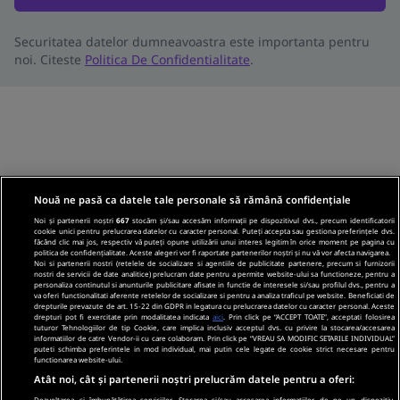
Securitatea datelor dumneavoastra este importanta pentru
noi. Citeste
Politica De Confidentialitate
.
Nouă ne pasă ca datele tale personale să rămână confidențiale
Noi și partenerii noștri
667
stocăm și/sau accesăm informații pe dispozitivul dvs., precum identificatorii
cookie unici pentru prelucrarea datelor cu caracter personal. Puteți accepta sau gestiona preferințele dvs.
făcând clic mai jos, respectiv vă puteți opune utilizării unui interes legitim în orice moment pe pagina cu
politica de confidențialitate. Aceste alegeri vor fi raportate partenerilor noștri și nu vă vor afecta navigarea.
Noi si partenerii nostri (retelele de socializare si agentiile de publicitate partenere, precum si furnizorii
nostri de servicii de date analitice) prelucram date pentru a permite website-ului sa functioneze, pentru a
personaliza continutul si anunturile publicitare afisate in functie de interesele si/sau profilul dvs., pentru a
va oferi functionalitati aferente retelelor de socializare si pentru a analiza traficul pe website. Beneficiati de
drepturile prevazute de art. 15-22 din GDPR in legatura cu prelucrarea datelor cu caracter personal. Aceste
drepturi pot fi exercitate prin modalitatea indicata
aici
. Prin click pe “ACCEPT TOATE”, acceptati folosirea
tuturor Tehnologiilor de tip Cookie, care implica inclusiv acceptul dvs. cu privire la stocarea/accesarea
informatiilor de catre Vendor-ii cu care colaboram. Prin click pe “VREAU SA MODIFIC SETARILE INDIVIDUAL”
puteti schimba preferintele in mod individual, mai putin cele legate de cookie strict necesare pentru
functionarea website-ului.
Atât noi, cât și partenerii noștri prelucrăm datele pentru a oferi:
Dezvoltarea și îmbunătățirea serviciilor. Stocarea și/sau accesarea informațiilor de pe un dispozitiv.