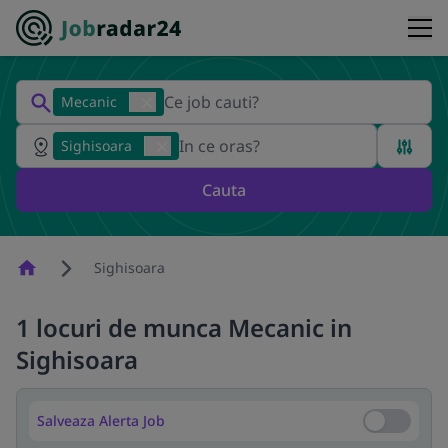
Mecanic
Sighisoara
Cauta
Homepage
Sighisoara
1 locuri de munca Mecanic in
Sighisoara
Salveaza Alerta Job
Salveaza Al