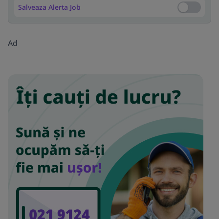
Salveaza Alerta Job
Salveaza Al
Ad