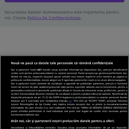
Securitatea datelor dumneavoastra este importanta pentru
noi. Citeste
Politica De Confidentialitate
.
Nouă ne pasă ca datele tale personale să rămână confidențiale
Noi și partenerii noștri
667
stocăm și/sau accesăm informații pe dispozitivul dvs., precum identificatorii
cookie unici pentru prelucrarea datelor cu caracter personal. Puteți accepta sau gestiona preferințele dvs.
făcând clic mai jos, respectiv vă puteți opune utilizării unui interes legitim în orice moment pe pagina cu
politica de confidențialitate. Aceste alegeri vor fi raportate partenerilor noștri și nu vă vor afecta navigarea.
Noi si partenerii nostri (retelele de socializare si agentiile de publicitate partenere, precum si furnizorii
nostri de servicii de date analitice) prelucram date pentru a permite website-ului sa functioneze, pentru a
personaliza continutul si anunturile publicitare afisate in functie de interesele si/sau profilul dvs., pentru a
va oferi functionalitati aferente retelelor de socializare si pentru a analiza traficul pe website. Beneficiati de
drepturile prevazute de art. 15-22 din GDPR in legatura cu prelucrarea datelor cu caracter personal. Aceste
drepturi pot fi exercitate prin modalitatea indicata
aici
. Prin click pe “ACCEPT TOATE”, acceptati folosirea
tuturor Tehnologiilor de tip Cookie, care implica inclusiv acceptul dvs. cu privire la stocarea/accesarea
informatiilor de catre Vendor-ii cu care colaboram. Prin click pe “VREAU SA MODIFIC SETARILE INDIVIDUAL”
puteti schimba preferintele in mod individual, mai putin cele legate de cookie strict necesare pentru
functionarea website-ului.
Atât noi, cât și partenerii noștri prelucrăm datele pentru a oferi:
Dezvoltarea și îmbunătățirea serviciilor. Stocarea și/sau accesarea informațiilor de pe un dispozitiv.