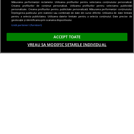
Măsurarea performanței reclamelor. Utilizarea profilurilor pentru selectarea conținutului personalizat.
Crearea profilurilor de conținut personalizat. Utilizarea profilurilor pentru selectarea publicității
personalizate. Crearea profilurilor pentru publicitate personalizată. Măsurarea performanței conținutului.
Înțelegerea publicului prin statistici sau combinații de date din surse diferite. Utilizarea de date limitate
pentru a selecta publicitatea. Utilizarea datelor limitate pentru a selecta conținutul. Date precise de
geolocație și identificarea prin scanarea dispozitivului.
Listă parteneri (furnizori)
ACCEPT TOATE
VREAU SA MODIFIC SETARILE INDIVIDUAL
Despre noi
Termeni si conditii
Politica de confidentialitate
Gestionați preferințele
Contact DSA