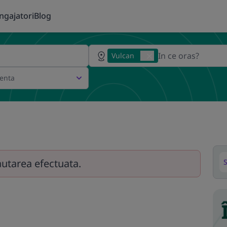
ngajatori
Blog
Vulcan
ienta
autarea efectuata.
S