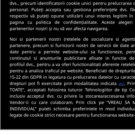
Fii informat
dvs., precum identificatorii cookie unici pentru prelucrarea 
personal. Puteți accepta sau gestiona preferințele dvs. fă
respectiv vă puteți opune utilizării unui interes legitim 
Aboneaza-te la newsletter-ul nostru si pri
pagina cu politica de confidențialitate. Aceste alegeri
partenerilor noștri și nu vă vor afecta navigarea.
oferte de munca si informatii despre cariera
Noi si partenerii nostri (retelele de socializare si agenti
partenere, precum si furnizorii nostri de servicii de date a
date pentru a permite website-ului sa functioneze, pen
continutul si anunturile publicitare afisate in functie de
profilul dvs., pentru a va oferi functionalitati aferente retelel
pentru a analiza traficul pe website. Beneficiati de drepturil
15-22 din GDPR in legatura cu prelucrarea datelor cu caracte
drepturi pot fi exercitate prin modalitatea indicata
. Pri
aici
TOATE”, acceptati folosirea tuturor Tehnologiilor de tip Co
inclusiv acceptul dvs. cu privire la stocarea/accesarea info
Vendor-ii cu care colaboram. Prin click pe “VREAU SA 
INDIVIDUAL” puteti schimba preferintele in mod individua
legate de cookie strict necesare pentru functionarea website-