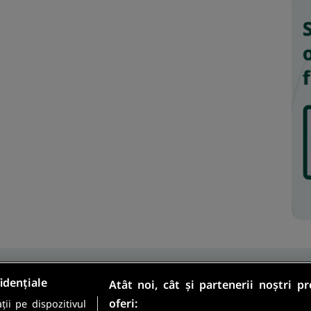
idențiale
Atât noi, cât și partenerii noștri p
oferi:
ii pe dispozitivul
Sunt candidat