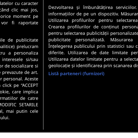
datelor cu caracter
Sunt angajator
Dezvoltarea și îmbunătățirea serviciilor
când clic mai jos,
informațiilor de pe un dispozitiv. Măsura
în orice moment pe
Utilizarea profilurilor pentru selectare
meste cele mai recente
 vor fi raportate
Crearea profilurilor de conținut personali
 direct in inbox-ul tau.
pentru selectarea publicității personalizat
Securitatea datelor dumneavoastr
publicitate personalizată. Măsurarea 
ile de publicitate
Confidentialitate
.
Înțelegerea publicului prin statistici sau
nalitice) prelucram
diferite. Utilizarea de date limitate pe
tru a personaliza
Utilizarea datelor limitate pentru a select
 interesele si/sau
geolocație și identificarea prin scanarea di
or de socializare si
e prevazute de art.
Listă parteneri (furnizori)
r personal. Aceste
n click pe “ACCEPT
okie, care implica
rmatiilor de catre
MODIFIC SETARILE
l, mai putin cele
ului.