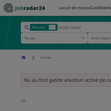
Locuri de munca
Candidati
A
Mecanic
Tip job
Nivel exper
Homepage
Vulcan
Nu au fost gasite anunturi active pe c
Ad