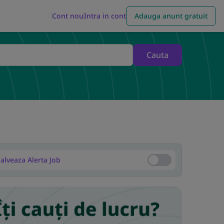
Cont nou
Intra in cont
Adauga anunt gratuit
Cauta
alveaza Alerta Job
Salveaza Alerta Job