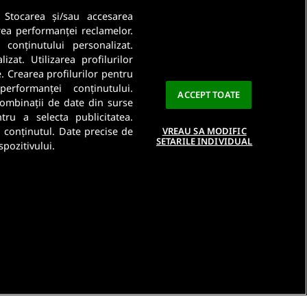
. Stocarea și/sau accesarea
rea performanței reclamelor.
a conținutului personalizat.
Ma abonez
zat. Utilizarea profilurilor
e. Crearea profilurilor pentru
a este importanta pentru noi. Citeste
Politica De
performanței conținutului.
ACCEPT TOATE
 combinații de date din surse
ntru a selecta publicitatea.
a conținutul. Date precise de
VREAU SA MODIFIC
SETARILE INDIVIDUAL
spozitivului.