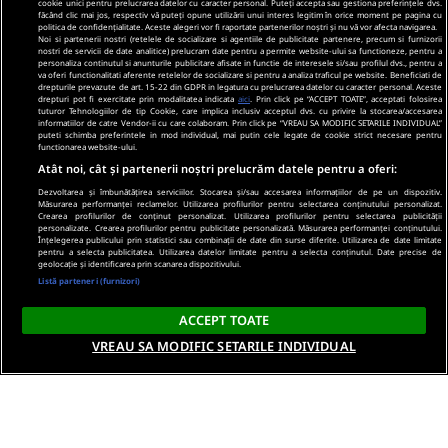
cookie unici pentru prelucrarea datelor cu caracter personal. Puteți accepta sau gestiona preferințele dvs.
făcând clic mai jos, respectiv vă puteți opune utilizării unui interes legitim în orice moment pe pagina cu
politica de confidențialitate. Aceste alegeri vor fi raportate partenerilor noștri și nu vă vor afecta navigarea.
Noi si partenerii nostri (retelele de socializare si agentiile de publicitate partenere, precum si furnizorii
nostri de servicii de date analitice) prelucram date pentru a permite website-ului sa functioneze, pentru a
personaliza continutul si anunturile publicitare afisate in functie de interesele si/sau profilul dvs., pentru a
va oferi functionalitati aferente retelelor de socializare si pentru a analiza traficul pe website. Beneficiati de
drepturile prevazute de art. 15-22 din GDPR in legatura cu prelucrarea datelor cu caracter personal. Aceste
drepturi pot fi exercitate prin modalitatea indicata
aici
. Prin click pe “ACCEPT TOATE”, acceptati folosirea
tuturor Tehnologiilor de tip Cookie, care implica inclusiv acceptul dvs. cu privire la stocarea/accesarea
informatiilor de catre Vendor-ii cu care colaboram. Prin click pe “VREAU SA MODIFIC SETARILE INDIVIDUAL”
puteti schimba preferintele in mod individual, mai putin cele legate de cookie strict necesare pentru
functionarea website-ului.
Atât noi, cât și partenerii noștri prelucrăm datele pentru a oferi:
Dezvoltarea și îmbunătățirea serviciilor. Stocarea și/sau accesarea informațiilor de pe un dispozitiv.
Măsurarea performanței reclamelor. Utilizarea profilurilor pentru selectarea conținutului personalizat.
Crearea profilurilor de conținut personalizat. Utilizarea profilurilor pentru selectarea publicității
personalizate. Crearea profilurilor pentru publicitate personalizată. Măsurarea performanței conținutului.
Înțelegerea publicului prin statistici sau combinații de date din surse diferite. Utilizarea de date limitate
pentru a selecta publicitatea. Utilizarea datelor limitate pentru a selecta conținutul. Date precise de
geolocație și identificarea prin scanarea dispozitivului.
Listă parteneri (furnizori)
ACCEPT TOATE
VREAU SA MODIFIC SETARILE INDIVIDUAL