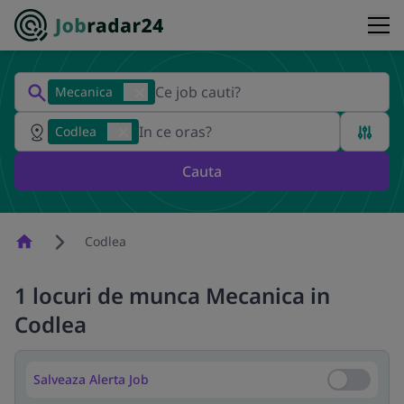
Mecanica
Codlea
Cauta
Homepage
Codlea
1 locuri de munca Mecanica in
Codlea
Salveaza Alerta Job
Salveaza Al