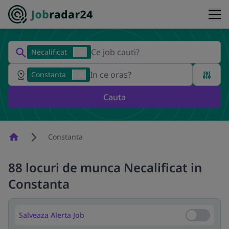
Necalificat
Constanta
Cauta
Homepage
Constanta
88 locuri de munca Necalificat in
Constanta
Salveaza Alerta Job
Salveaza Al