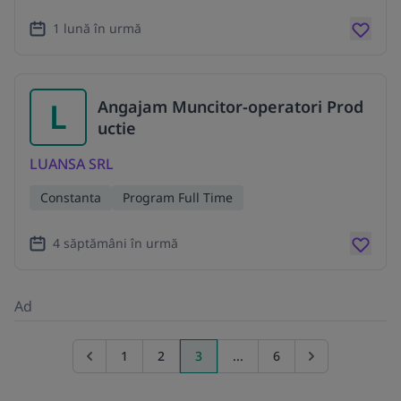
1 lună în urmă
L
Angajam Muncitor-operatori Prod
uctie
LUANSA SRL
Constanta
Program Full Time
4 săptămâni în urmă
Ad
1
2
3
...
6
Go to previous page
Go to next page