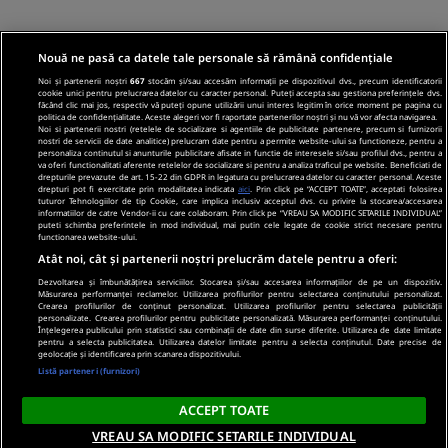
Nouă ne pasă ca datele tale personale să rămână confidențiale
Noi și partenerii noștri
667
stocăm și/sau accesăm informații pe dispozitivul dvs., precum identificatorii
cookie unici pentru prelucrarea datelor cu caracter personal. Puteți accepta sau gestiona preferințele dvs.
făcând clic mai jos, respectiv vă puteți opune utilizării unui interes legitim în orice moment pe pagina cu
politica de confidențialitate. Aceste alegeri vor fi raportate partenerilor noștri și nu vă vor afecta navigarea.
Noi si partenerii nostri (retelele de socializare si agentiile de publicitate partenere, precum si furnizorii
nostri de servicii de date analitice) prelucram date pentru a permite website-ului sa functioneze, pentru a
personaliza continutul si anunturile publicitare afisate in functie de interesele si/sau profilul dvs., pentru a
va oferi functionalitati aferente retelelor de socializare si pentru a analiza traficul pe website. Beneficiati de
drepturile prevazute de art. 15-22 din GDPR in legatura cu prelucrarea datelor cu caracter personal. Aceste
drepturi pot fi exercitate prin modalitatea indicata
aici
. Prin click pe “ACCEPT TOATE”, acceptati folosirea
tuturor Tehnologiilor de tip Cookie, care implica inclusiv acceptul dvs. cu privire la stocarea/accesarea
informatiilor de catre Vendor-ii cu care colaboram. Prin click pe “VREAU SA MODIFIC SETARILE INDIVIDUAL”
puteti schimba preferintele in mod individual, mai putin cele legate de cookie strict necesare pentru
functionarea website-ului.
Atât noi, cât și partenerii noștri prelucrăm datele pentru a oferi:
Dezvoltarea și îmbunătățirea serviciilor. Stocarea și/sau accesarea informațiilor de pe un dispozitiv.
Măsurarea performanței reclamelor. Utilizarea profilurilor pentru selectarea conținutului personalizat.
Crearea profilurilor de conținut personalizat. Utilizarea profilurilor pentru selectarea publicității
personalizate. Crearea profilurilor pentru publicitate personalizată. Măsurarea performanței conținutului.
Înțelegerea publicului prin statistici sau combinații de date din surse diferite. Utilizarea de date limitate
pentru a selecta publicitatea. Utilizarea datelor limitate pentru a selecta conținutul. Date precise de
geolocație și identificarea prin scanarea dispozitivului.
Listă parteneri (furnizori)
ACCEPT TOATE
VREAU SA MODIFIC SETARILE INDIVIDUAL