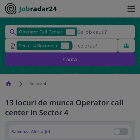
Operator Call Center
Sector 4 Bucuresti
Cauta
Homepage
Sector 4
13 locuri de munca Operator call
center in Sector 4
Salveaza Alerta Job
Salveaza Al