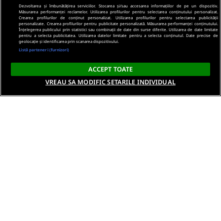
Dezvoltarea și îmbunătățirea serviciilor. Stocarea și/sau accesarea informațiilor de pe un dispozitiv.
Măsurarea performanței reclamelor. Utilizarea profilurilor pentru selectarea conținutului personalizat.
Crearea profilurilor de conținut personalizat. Utilizarea profilurilor pentru selectarea publicității
personalizate. Crearea profilurilor pentru publicitate personalizată. Măsurarea performanței conținutului.
Înțelegerea publicului prin statistici sau combinații de date din surse diferite. Utilizarea de date limitate
pentru a selecta publicitatea. Utilizarea datelor limitate pentru a selecta conținutul. Date precise de
geolocație și identificarea prin scanarea dispozitivului.
Listă parteneri (furnizori)
ACCEPT TOATE
VREAU SA MODIFIC SETARILE INDIVIDUAL
Despre noi
Termeni si conditii
Politica de confidentialitate
Gestionați preferințele