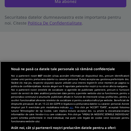
Ma abonez
Securitatea datelor dumneavoastra este importanta pentru
noi. Citeste
Politica De Confidentialitate
.
Nouă ne pasă ca datele tale personale să rămână confidențiale
Noi și partenerii noștri
667
stocăm și/sau accesăm informații pe dispozitivul dvs., precum identificatorii
cookie unici pentru prelucrarea datelor cu caracter personal. Puteți accepta sau gestiona preferințele dvs.
făcând clic mai jos, respectiv vă puteți opune utilizării unui interes legitim în orice moment pe pagina cu
politica de confidențialitate. Aceste alegeri vor fi raportate partenerilor noștri și nu vă vor afecta navigarea.
Noi si partenerii nostri (retelele de socializare si agentiile de publicitate partenere, precum si furnizorii
nostri de servicii de date analitice) prelucram date pentru a permite website-ului sa functioneze, pentru a
personaliza continutul si anunturile publicitare afisate in functie de interesele si/sau profilul dvs., pentru a
va oferi functionalitati aferente retelelor de socializare si pentru a analiza traficul pe website. Beneficiati de
drepturile prevazute de art. 15-22 din GDPR in legatura cu prelucrarea datelor cu caracter personal. Aceste
drepturi pot fi exercitate prin modalitatea indicata
aici
. Prin click pe “ACCEPT TOATE”, acceptati folosirea
tuturor Tehnologiilor de tip Cookie, care implica inclusiv acceptul dvs. cu privire la stocarea/accesarea
informatiilor de catre Vendor-ii cu care colaboram. Prin click pe “VREAU SA MODIFIC SETARILE INDIVIDUAL”
puteti schimba preferintele in mod individual, mai putin cele legate de cookie strict necesare pentru
functionarea website-ului.
Atât noi, cât și partenerii noștri prelucrăm datele pentru a oferi: