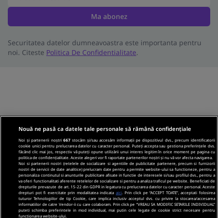
Ma abonez
Securitatea datelor dumneavoastra este importanta pentru
noi. Citeste
Politica De Confidentialitate
.
Nouă ne pasă ca datele tale personale să rămână confidențiale
Noi și partenerii noștri
667
stocăm și/sau accesăm informații pe dispozitivul dvs., precum identificatorii
cookie unici pentru prelucrarea datelor cu caracter personal. Puteți accepta sau gestiona preferințele dvs.
făcând clic mai jos, respectiv vă puteți opune utilizării unui interes legitim în orice moment pe pagina cu
politica de confidențialitate. Aceste alegeri vor fi raportate partenerilor noștri și nu vă vor afecta navigarea.
Noi si partenerii nostri (retelele de socializare si agentiile de publicitate partenere, precum si furnizorii
nostri de servicii de date analitice) prelucram date pentru a permite website-ului sa functioneze, pentru a
personaliza continutul si anunturile publicitare afisate in functie de interesele si/sau profilul dvs., pentru a
va oferi functionalitati aferente retelelor de socializare si pentru a analiza traficul pe website. Beneficiati de
drepturile prevazute de art. 15-22 din GDPR in legatura cu prelucrarea datelor cu caracter personal. Aceste
drepturi pot fi exercitate prin modalitatea indicata
aici
. Prin click pe “ACCEPT TOATE”, acceptati folosirea
tuturor Tehnologiilor de tip Cookie, care implica inclusiv acceptul dvs. cu privire la stocarea/accesarea
informatiilor de catre Vendor-ii cu care colaboram. Prin click pe “VREAU SA MODIFIC SETARILE INDIVIDUAL”
puteti schimba preferintele in mod individual, mai putin cele legate de cookie strict necesare pentru
functionarea website-ului.