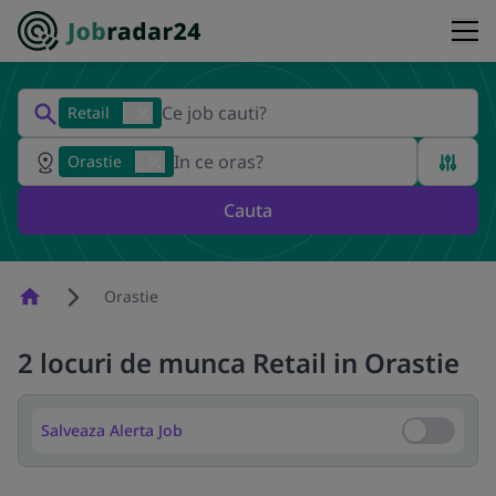
Retail
Orastie
Cauta
Homepage
Orastie
2 locuri de munca Retail in Orastie
Salveaza Alerta Job
Salveaza Al