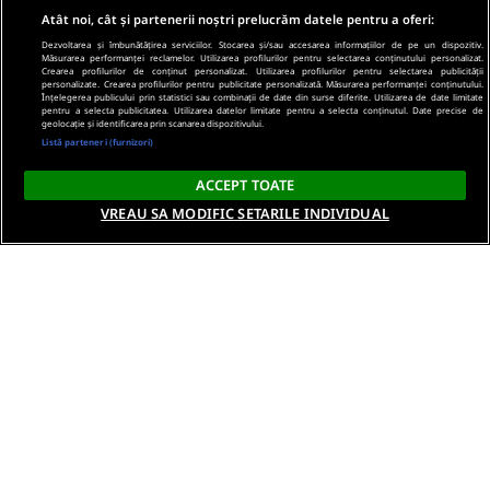
Atât noi, cât și partenerii noștri prelucrăm datele pentru a oferi:
Dezvoltarea și îmbunătățirea serviciilor. Stocarea și/sau accesarea informațiilor de pe un dispozitiv.
Măsurarea performanței reclamelor. Utilizarea profilurilor pentru selectarea conținutului personalizat.
Crearea profilurilor de conținut personalizat. Utilizarea profilurilor pentru selectarea publicității
personalizate. Crearea profilurilor pentru publicitate personalizată. Măsurarea performanței conținutului.
Înțelegerea publicului prin statistici sau combinații de date din surse diferite. Utilizarea de date limitate
pentru a selecta publicitatea. Utilizarea datelor limitate pentru a selecta conținutul. Date precise de
geolocație și identificarea prin scanarea dispozitivului.
Listă parteneri (furnizori)
ACCEPT TOATE
VREAU SA MODIFIC SETARILE INDIVIDUAL
Despre noi
Termeni si conditii
Politica de confidentialitate