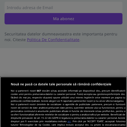
Ma abonez
Securitatea datelor dumneavoastra este importanta pentru
noi. Citeste
Politica De Confidentialitate
.
Nouă ne pasă ca datele tale personale să rămână confidențiale
Noi și partenerii noștri
667
stocăm și/sau accesăm informații pe dispozitivul dvs., precum identificatorii
cookie unici pentru prelucrarea datelor cu caracter personal. Puteți accepta sau gestiona preferințele dvs.
făcând clic mai jos, respectiv vă puteți opune utilizării unui interes legitim în orice moment pe pagina cu
politica de confidențialitate. Aceste alegeri vor fi raportate partenerilor noștri și nu vă vor afecta navigarea.
Noi si partenerii nostri (retelele de socializare si agentiile de publicitate partenere, precum si furnizorii
nostri de servicii de date analitice) prelucram date pentru a permite website-ului sa functioneze, pentru a
personaliza continutul si anunturile publicitare afisate in functie de interesele si/sau profilul dvs., pentru a
va oferi functionalitati aferente retelelor de socializare si pentru a analiza traficul pe website. Beneficiati de
drepturile prevazute de art. 15-22 din GDPR in legatura cu prelucrarea datelor cu caracter personal. Aceste
drepturi pot fi exercitate prin modalitatea indicata
aici
. Prin click pe “ACCEPT TOATE”, acceptati folosirea
tuturor Tehnologiilor de tip Cookie, care implica inclusiv acceptul dvs. cu privire la stocarea/accesarea