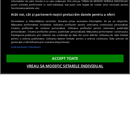
informatiilor de catre Vendor-ii cu care colaboram. Prin click pe “VREAU SA MODIFIC SETARILE INDIVIDUAL”
puteti schimba preferintele in mod individual, mai putin cele legate de cookie strict necesare pentru
functionarea website-ului.
Atât noi, cât și partenerii noștri prelucrăm datele pentru a oferi:
Dezvoltarea și îmbunătățirea serviciilor. Stocarea și/sau accesarea informațiilor de pe un dispozitiv.
Măsurarea performanței reclamelor. Utilizarea profilurilor pentru selectarea conținutului personalizat.
Crearea profilurilor de conținut personalizat. Utilizarea profilurilor pentru selectarea publicității
personalizate. Crearea profilurilor pentru publicitate personalizată. Măsurarea performanței conținutului.
Înțelegerea publicului prin statistici sau combinații de date din surse diferite. Utilizarea de date limitate
pentru a selecta publicitatea. Utilizarea datelor limitate pentru a selecta conținutul. Date precise de
geolocație și identificarea prin scanarea dispozitivului.
Listă parteneri (furnizori)
ACCEPT TOATE
VREAU SA MODIFIC SETARILE INDIVIDUAL
Despre noi
Termeni si conditii