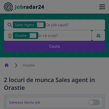
Sales Agent
Orastie
Cauta
Homepage
Orastie
2 locuri de munca Sales agent in
Orastie
Salveaza Alerta Job
Salveaza Al