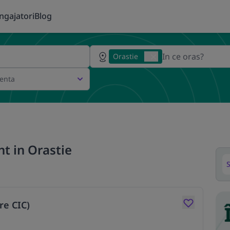
ngajatori
Blog
Orastie
ienta
nt in Orastie
S
re CIC)