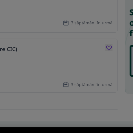
3 săptămâni în urmă
re CIC)
3 săptămâni în urmă