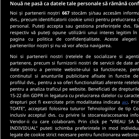
Nouă ne pasă ca datele tale personale să rămână conf
Noi și partenerii noștri
667
stocăm și/sau accesăm informaț
Fii informat
dvs., precum identificatorii cookie unici pentru prelucrarea 
personal. Puteți accepta sau gestiona preferințele dvs. fă
respectiv vă puteți opune utilizării unui interes legitim 
Aboneaza-te la newsletter-ul nostru si pri
pagina cu politica de confidențialitate. Aceste alegeri
partenerilor noștri și nu vă vor afecta navigarea.
oferte de munca si informatii despre cariera
Noi si partenerii nostri (retelele de socializare si agenti
partenere, precum si furnizorii nostri de servicii de date a
date pentru a permite website-ului sa functioneze, pen
continutul si anunturile publicitare afisate in functie de
profilul dvs., pentru a va oferi functionalitati aferente retelel
pentru a analiza traficul pe website. Beneficiati de drepturil
15-22 din GDPR in legatura cu prelucrarea datelor cu caracte
drepturi pot fi exercitate prin modalitatea indicata
. Pri
aici
TOATE”, acceptati folosirea tuturor Tehnologiilor de tip Co
inclusiv acceptul dvs. cu privire la stocarea/accesarea info
Vendor-ii cu care colaboram. Prin click pe “VREAU SA 
INDIVIDUAL” puteti schimba preferintele in mod individua
legate de cookie strict necesare pentru functionarea website-