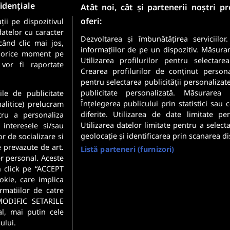
idențiale
Atât noi, cât și partenerii noștri p
oferi:
ii pe dispozitivul
Sunt candidat
datelor cu caracter
Sunt angajator
Dezvoltarea și îmbunătățirea serviciilor
când clic mai jos,
informațiilor de pe un dispozitiv. Măsura
în orice moment pe
Utilizarea profilurilor pentru selectare
meste cele mai recente
 vor fi raportate
Crearea profilurilor de conținut personali
 direct in inbox-ul tau.
pentru selectarea publicității personalizat
Securitatea datelor dumneavoastr
publicitate personalizată. Măsurarea 
ile de publicitate
Confidentialitate
.
Înțelegerea publicului prin statistici sau
nalitice) prelucram
diferite. Utilizarea de date limitate pe
tru a personaliza
Utilizarea datelor limitate pentru a select
 interesele si/sau
geolocație și identificarea prin scanarea di
or de socializare si
e prevazute de art.
Listă parteneri (furnizori)
r personal. Aceste
n click pe “ACCEPT
okie, care implica
rmatiilor de catre
MODIFIC SETARILE
l, mai putin cele
ului.