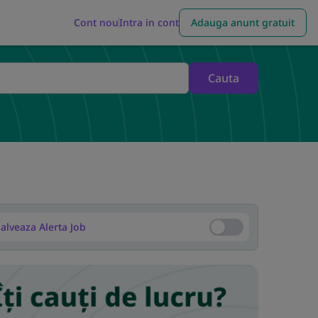
Cont nou
Intra in cont
Adauga anunt gratuit
Cauta
alveaza Alerta Job
Salveaza Alerta Job