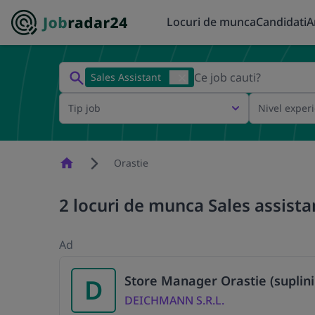
Locuri de munca
Candidati
A
Sales Assistant
Tip job
Nivel exper
Homepage
Orastie
2 locuri de munca Sales assista
Ad
Store Manager Orastie (suplini
D
DEICHMANN S.R.L.