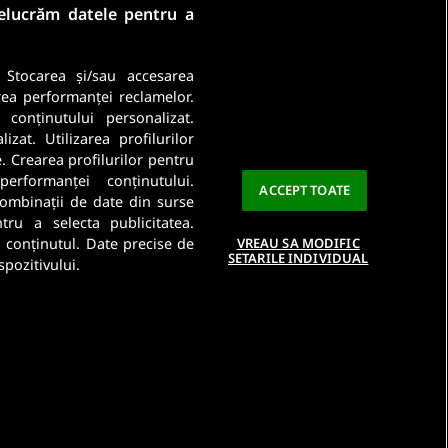
relucrăm datele pentru a
. Stocarea și/sau accesarea
rea performanței reclamelor.
a conținutului personalizat.
Ma abonez
zat. Utilizarea profilurilor
e. Crearea profilurilor pentru
a este importanta pentru noi. Citeste
Politica De
performanței conținutului.
ACCEPT TOATE
 combinații de date din surse
ntru a selecta publicitatea.
a conținutul. Date precise de
VREAU SA MODIFIC
SETARILE INDIVIDUAL
spozitivului.