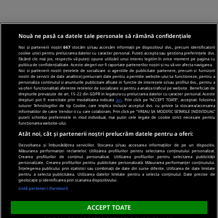
Nouă ne pasă ca datele tale personale să rămână confidențiale
Noi și partenerii noștri
667
stocăm și/sau accesăm informații pe dispozitivul dvs., precum identificatorii
cookie unici pentru prelucrarea datelor cu caracter personal. Puteți accepta sau gestiona preferințele dvs.
făcând clic mai jos, respectiv vă puteți opune utilizării unui interes legitim în orice moment pe pagina cu
politica de confidențialitate. Aceste alegeri vor fi raportate partenerilor noștri și nu vă vor afecta navigarea.
Noi si partenerii nostri (retelele de socializare si agentiile de publicitate partenere, precum si furnizorii
nostri de servicii de date analitice) prelucram date pentru a permite website-ului sa functioneze, pentru a
personaliza continutul si anunturile publicitare afisate in functie de interesele si/sau profilul dvs., pentru a
va oferi functionalitati aferente retelelor de socializare si pentru a analiza traficul pe website. Beneficiati de
drepturile prevazute de art. 15-22 din GDPR in legatura cu prelucrarea datelor cu caracter personal. Aceste
drepturi pot fi exercitate prin modalitatea indicata
aici
. Prin click pe “ACCEPT TOATE”, acceptati folosirea
tuturor Tehnologiilor de tip Cookie, care implica inclusiv acceptul dvs. cu privire la stocarea/accesarea
informatiilor de catre Vendor-ii cu care colaboram. Prin click pe “VREAU SA MODIFIC SETARILE INDIVIDUAL”
puteti schimba preferintele in mod individual, mai putin cele legate de cookie strict necesare pentru
functionarea website-ului.
Atât noi, cât și partenerii noștri prelucrăm datele pentru a oferi:
Dezvoltarea și îmbunătățirea serviciilor. Stocarea și/sau accesarea informațiilor de pe un dispozitiv.
Măsurarea performanței reclamelor. Utilizarea profilurilor pentru selectarea conținutului personalizat.
Crearea profilurilor de conținut personalizat. Utilizarea profilurilor pentru selectarea publicității
personalizate. Crearea profilurilor pentru publicitate personalizată. Măsurarea performanței conținutului.
Înțelegerea publicului prin statistici sau combinații de date din surse diferite. Utilizarea de date limitate
pentru a selecta publicitatea. Utilizarea datelor limitate pentru a selecta conținutul. Date precise de
geolocație și identificarea prin scanarea dispozitivului.
Listă parteneri (furnizori)
ACCEPT TOATE