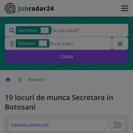
Secretara
Botosani
Cauta
Homepage
Botosani
19 locuri de munca Secretara in
Botosani
Salveaza Alerta Job
Salveaza Al