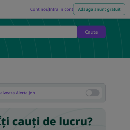
Cont nou
Intra in cont
Adauga anunt gratuit
Cauta
alveaza Alerta Job
Salveaza Alerta Job