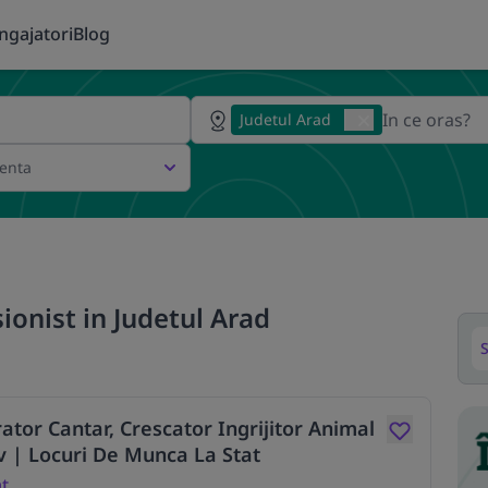
ngajatori
Blog
Judetul Arad
ienta
ionist in Judetul Arad
S
rator Cantar, Crescator Ingrijitor Animal
ov | Locuri De Munca La Stat
at