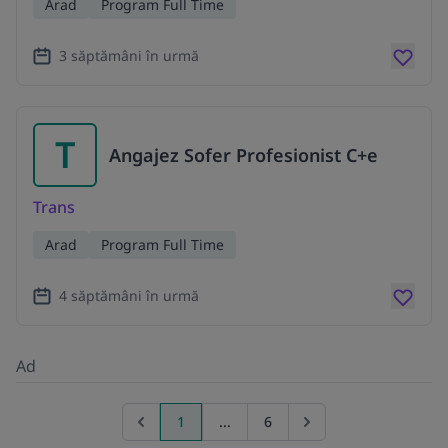
Arad
Program Full Time
3 săptămâni în urmă
T
Angajez Sofer Profesionist C+e
Trans
Arad
Program Full Time
4 săptămâni în urmă
Ad
1
...
6
Previous page
Go to next page