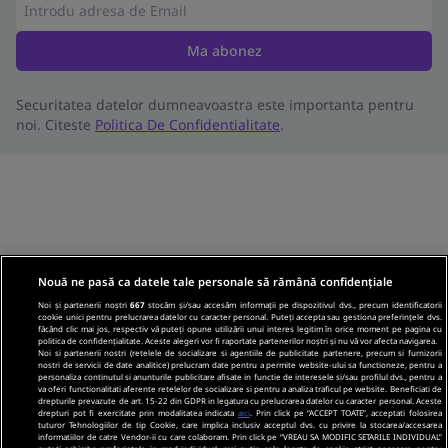
Ma abonez
Securitatea datelor dumneavoastra este importanta pentru
noi. Citeste
Politica De Confidentialitate
.
Nouă ne pasă ca datele tale personale să rămână confidențiale
Noi și partenerii noștri
667
stocăm și/sau accesăm informații pe dispozitivul dvs., precum identificatorii
cookie unici pentru prelucrarea datelor cu caracter personal. Puteți accepta sau gestiona preferințele dvs.
făcând clic mai jos, respectiv vă puteți opune utilizării unui interes legitim în orice moment pe pagina cu
politica de confidențialitate. Aceste alegeri vor fi raportate partenerilor noștri și nu vă vor afecta navigarea.
Noi si partenerii nostri (retelele de socializare si agentiile de publicitate partenere, precum si furnizorii
nostri de servicii de date analitice) prelucram date pentru a permite website-ului sa functioneze, pentru a
personaliza continutul si anunturile publicitare afisate in functie de interesele si/sau profilul dvs., pentru a
va oferi functionalitati aferente retelelor de socializare si pentru a analiza traficul pe website. Beneficiati de
drepturile prevazute de art. 15-22 din GDPR in legatura cu prelucrarea datelor cu caracter personal. Aceste
drepturi pot fi exercitate prin modalitatea indicata
aici
. Prin click pe “ACCEPT TOATE”, acceptati folosirea
tuturor Tehnologiilor de tip Cookie, care implica inclusiv acceptul dvs. cu privire la stocarea/accesarea
informatiilor de catre Vendor-ii cu care colaboram. Prin click pe “VREAU SA MODIFIC SETARILE INDIVIDUAL”