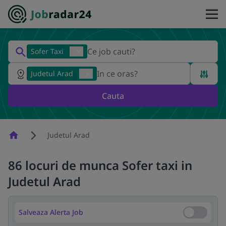
Sofer Taxi
Judetul Arad
Cauta
Homepage
Judetul Arad
86 locuri de munca Sofer taxi in
Judetul Arad
Salveaza Alerta Job
Salveaza Al