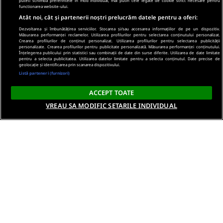
puteti schimba preferintele in mod individual, mai putin cele legate de cookie strict necesare pentru
functionarea website-ului.
Atât noi, cât și partenerii noștri prelucrăm datele pentru a oferi:
Dezvoltarea și îmbunătățirea serviciilor. Stocarea și/sau accesarea informațiilor de pe un dispozitiv.
Măsurarea performanței reclamelor. Utilizarea profilurilor pentru selectarea conținutului personalizat.
Crearea profilurilor de conținut personalizat. Utilizarea profilurilor pentru selectarea publicității
personalizate. Crearea profilurilor pentru publicitate personalizată. Măsurarea performanței conținutului.
Înțelegerea publicului prin statistici sau combinații de date din surse diferite. Utilizarea de date limitate
pentru a selecta publicitatea. Utilizarea datelor limitate pentru a selecta conținutul. Date precise de
geolocație și identificarea prin scanarea dispozitivului.
Listă parteneri (furnizori)
ACCEPT TOATE
VREAU SA MODIFIC SETARILE INDIVIDUAL
Despre noi
Termeni si conditii