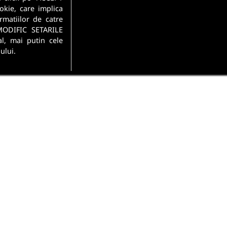
okie, care implica
rmatiilor de catre
MODIFIC SETARILE
l, mai putin cele
ului.
si conditii
Politica de confidentialitate
Gestionați preferințel
 Park, Bucuresti