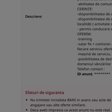
-abilitatea de comun
CERINȚE:
-disponibilitatea de 
Descriere:
-disponibilitatea de 
localități ( activitate
- permis conducere c
OFERIM:
-training
-salar fix + comision
fiecare serviciu oferi
-mașină de serviciu, 
-posibilitatea de dez
domeniul vânzărilor
Telefon contact :
ID anunț
: ********
Sfaturi de siguranta
Nu trimiteti niciodata BANI in avans sau acte de
angajare sau alte oferte similare.
Daca aveti impresia ca acest anunt nu este real,