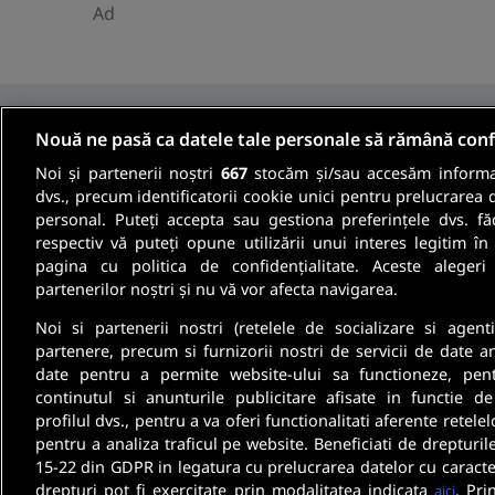
Ad
Nouă ne pasă ca datele tale personale să rămână conf
Noi și partenerii noștri
667
stocăm și/sau accesăm informaț
Fii informat
dvs., precum identificatorii cookie unici pentru prelucrarea 
personal. Puteți accepta sau gestiona preferințele dvs. fă
respectiv vă puteți opune utilizării unui interes legitim 
Aboneaza-te la newsletter-ul nostru si pri
pagina cu politica de confidențialitate. Aceste alegeri
oferte de munca si informatii despre cariera
partenerilor noștri și nu vă vor afecta navigarea.
Noi si partenerii nostri (retelele de socializare si agenti
partenere, precum si furnizorii nostri de servicii de date a
date pentru a permite website-ului sa functioneze, pen
continutul si anunturile publicitare afisate in functie de
profilul dvs., pentru a va oferi functionalitati aferente retelel
pentru a analiza traficul pe website. Beneficiati de drepturil
15-22 din GDPR in legatura cu prelucrarea datelor cu caracte
drepturi pot fi exercitate prin modalitatea indicata
. Pri
aici