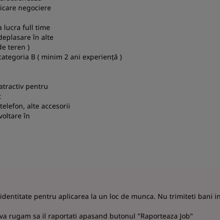
icare negociere
a lucra full time
deplasare în alte
 de teren )
ategoria B ( minim 2 ani experiență )
 atractiv pentru
t
telefon, alte accesorii
voltare în
 identitate pentru aplicarea la un loc de munca. Nu trimiteti bani 
 va rugam sa il raportati apasand butonul "Raporteaza Job"