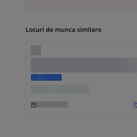
Locuri de munca similare
Lorem ipsum dolor sit amet consectetu
adipiscing elit
Lorem ipsum
Location
Lorem ipsum
3 ani în urmă