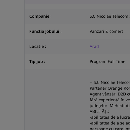
Companie :
S.C Nicolae Telecom
Functia Jobului :
Vanzari & comert
Locatie :
Arad
Tip job :
Program Full Time
-- S.C Nicolae Telecom
Partener Orange Rom
Agent vânzări D2D c
fără experiență în ve
județelor: Mehedinți
ABILITĂȚI:
-abilitatea de a lucr
-abilitatea de a se a
persoane cu care in