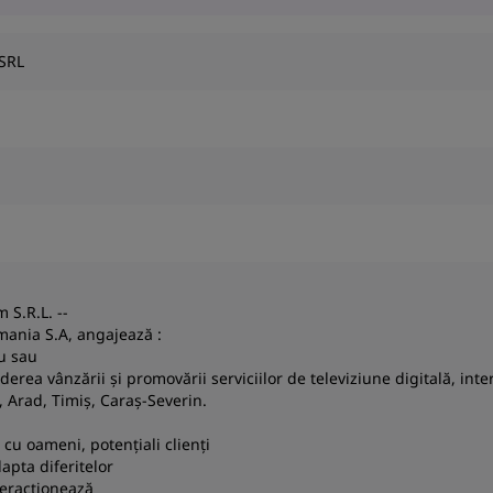
 SRL
 S.R.L. --
ania S.A, angajează :
u sau
derea vânzării și promovării serviciilor de televiziune digitală, inter
, Arad, Timiș, Caraș-Severin.
a cu oameni, potențiali clienți
dapta diferitelor
teractionează