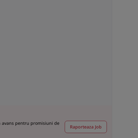
co
S
in avans pentru promisiuni de
Raporteaza Job