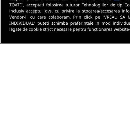
TOATE”, acceptati folosirea tuturor Tehnologiilor de tip Co
inclusiv acceptul dvs. cu privire la stocarea/accesarea info
Vendor-ii cu care colaboram. Prin click pe “VREAU SA 
INDIVIDUAL” puteti schimba preferintele in mod individua
legate de cookie strict necesare pentru functionarea website-
Despre noi
Termeni 
[email protected]
B-dul Dimitrie Pompeiu Nr. 9 - 9A, Iride Business