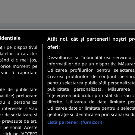
idențiale
Atât noi, cât și partenerii noștri p
oferi:
ii pe dispozitivul
Sunt candidat
datelor cu caracter
Sunt angajator
Dezvoltarea și îmbunătățirea serviciilor
când clic mai jos,
informațiilor de pe un dispozitiv. Măsura
în orice moment pe
Utilizarea profilurilor pentru selectare
meste cele mai recente
 vor fi raportate
Crearea profilurilor de conținut personali
 direct in inbox-ul tau.
pentru selectarea publicității personalizat
Securitatea datelor dumneavoastr
publicitate personalizată. Măsurarea 
ile de publicitate
Confidentialitate
.
Înțelegerea publicului prin statistici sau
nalitice) prelucram
diferite. Utilizarea de date limitate pe
tru a personaliza
Utilizarea datelor limitate pentru a select
 interesele si/sau
geolocație și identificarea prin scanarea di
or de socializare si
e prevazute de art.
Listă parteneri (furnizori)
r personal. Aceste
n click pe “ACCEPT