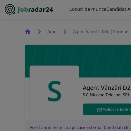
Locuri de munca
Candidati
A
Homepage
Arad
Agent Vânzări D2d ( Partener
S
Agent Vânzări D2
S.C Nicolae Telecom SRL
Aplicare Exte
Acest anunt este cu aplicare externa. Cand dati click