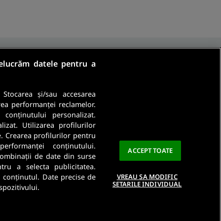
relucrăm datele pentru a
. Stocarea și/sau accesarea
rea performanței reclamelor.
a conținutului personalizat.
Ma abonez
zat. Utilizarea profilurilor
e. Crearea profilurilor pentru
a este importanta pentru noi. Citeste
Politica De
performanței conținutului.
ACCEPT TOATE
 combinații de date din surse
ntru a selecta publicitatea.
a conținutul. Date precise de
VREAU SA MODIFIC
SETARILE INDIVIDUAL
spozitivului.