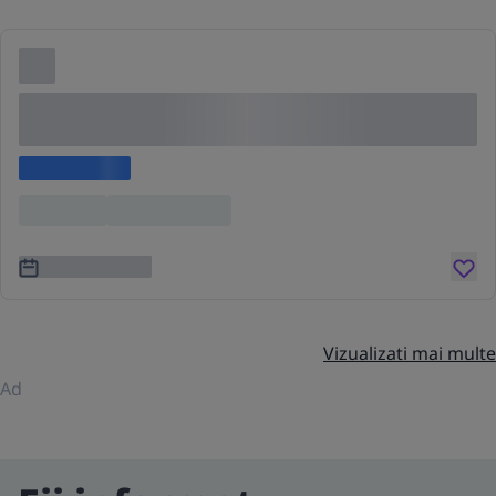
Lorem ipsum dolor sit amet consectetur adipis
cing elit
Lorem ipsum
Location
Lorem ipsum
3 ani în urmă
Vizualizati mai multe
Ad