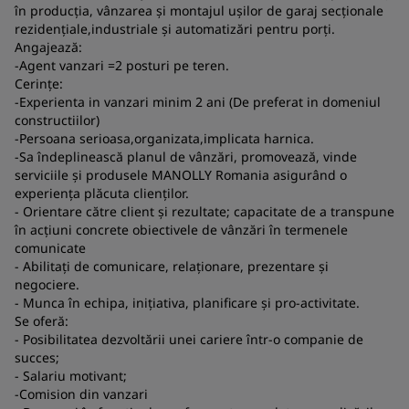
a
în producția, vânzarea și montajul ușilor de garaj secționale
rezidențiale,industriale și automatizări pentru porți.
co
Angajează:
S
-Agent vanzari =2 posturi pe teren.
Cerințe:
-Experienta in vanzari minim 2 ani (De preferat in domeniul
constructiilor)
-Persoana serioasa,organizata,implicata harnica.
-Sa îndeplinească planul de vânzări, promovează, vinde
serviciile și produsele MANOLLY Romania asigurând o
experiența plăcuta clienților.
- Orientare către client și rezultate; capacitate de a transpune
în acțiuni concrete obiectivele de vânzări în termenele
comunicate
- Abilitați de comunicare, relaționare, prezentare și
negociere.
- Munca în echipa, inițiativa, planificare și pro-activitate.
Se oferă:
- Posibilitatea dezvoltării unei cariere într-o companie de
succes;
- Salariu motivant;
-Comision din vanzari