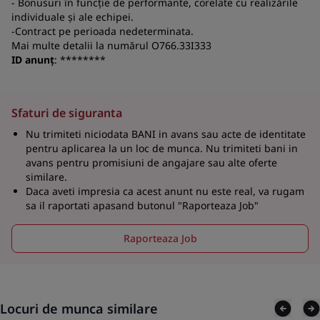
- Bonusuri în funcție de performante, corelate cu realizările
individuale și ale echipei.
-Contract pe perioada nedeterminata.
Mai multe detalii la numărul O766.33I333
ID anunț
: ********
Sfaturi de siguranta
Nu trimiteti niciodata BANI in avans sau acte de identitate
pentru aplicarea la un loc de munca. Nu trimiteti bani in
avans pentru promisiuni de angajare sau alte oferte
similare.
Daca aveti impresia ca acest anunt nu este real, va rugam
sa il raportati apasand butonul "Raporteaza Job"
Raporteaza Job
Locuri de munca similare