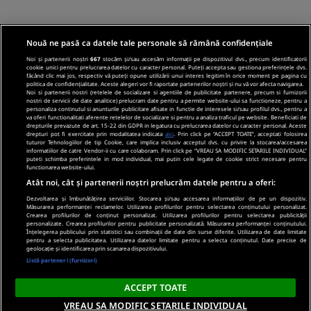
Nouă ne pasă ca datele tale personale să rămână confidențiale
Noi și partenerii noștri
667
stocăm și/sau accesăm informații pe dispozitivul dvs., precum identificatorii
cookie unici pentru prelucrarea datelor cu caracter personal. Puteți accepta sau gestiona preferințele dvs.
făcând clic mai jos, respectiv vă puteți opune utilizării unui interes legitim în orice moment pe pagina cu
politica de confidențialitate. Aceste alegeri vor fi raportate partenerilor noștri și nu vă vor afecta navigarea.
Noi si partenerii nostri (retelele de socializare si agentiile de publicitate partenere, precum si furnizorii
nostri de servicii de date analitice) prelucram date pentru a permite website-ului sa functioneze, pentru a
personaliza continutul si anunturile publicitare afisate in functie de interesele si/sau profilul dvs., pentru a
va oferi functionalitati aferente retelelor de socializare si pentru a analiza traficul pe website. Beneficiati de
drepturile prevazute de art. 15-22 din GDPR in legatura cu prelucrarea datelor cu caracter personal. Aceste
drepturi pot fi exercitate prin modalitatea indicata
aici
. Prin click pe “ACCEPT TOATE”, acceptati folosirea
tuturor Tehnologiilor de tip Cookie, care implica inclusiv acceptul dvs. cu privire la stocarea/accesarea
informatiilor de catre Vendor-ii cu care colaboram. Prin click pe “VREAU SA MODIFIC SETARILE INDIVIDUAL”
puteti schimba preferintele in mod individual, mai putin cele legate de cookie strict necesare pentru
functionarea website-ului.
Atât noi, cât și partenerii noștri prelucrăm datele pentru a oferi:
Dezvoltarea și îmbunătățirea serviciilor. Stocarea și/sau accesarea informațiilor de pe un dispozitiv.
Măsurarea performanței reclamelor. Utilizarea profilurilor pentru selectarea conținutului personalizat.
Crearea profilurilor de conținut personalizat. Utilizarea profilurilor pentru selectarea publicității
personalizate. Crearea profilurilor pentru publicitate personalizată. Măsurarea performanței conținutului.
Înțelegerea publicului prin statistici sau combinații de date din surse diferite. Utilizarea de date limitate
pentru a selecta publicitatea. Utilizarea datelor limitate pentru a selecta conținutul. Date precise de
geolocație și identificarea prin scanarea dispozitivului.
Listă parteneri (furnizori)
ACCEPT TOATE
VREAU SA MODIFIC SETARILE INDIVIDUAL