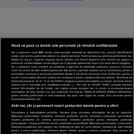
Nouă ne pasă ca datele tale personale să rămână confidențiale
Noi și partenerii noștri
667
stocăm și/sau accesăm informații pe dispozitivul dvs., precum identificatorii
cookie unici pentru prelucrarea datelor cu caracter personal. Puteți accepta sau gestiona preferințele dvs.
făcând clic mai jos, respectiv vă puteți opune utilizării unui interes legitim în orice moment pe pagina cu
politica de confidențialitate. Aceste alegeri vor fi raportate partenerilor noștri și nu vă vor afecta navigarea.
Noi si partenerii nostri (retelele de socializare si agentiile de publicitate partenere, precum si furnizorii
nostri de servicii de date analitice) prelucram date pentru a permite website-ului sa functioneze, pentru a
personaliza continutul si anunturile publicitare afisate in functie de interesele si/sau profilul dvs., pentru a
va oferi functionalitati aferente retelelor de socializare si pentru a analiza traficul pe website. Beneficiati de
drepturile prevazute de art. 15-22 din GDPR in legatura cu prelucrarea datelor cu caracter personal. Aceste
drepturi pot fi exercitate prin modalitatea indicata
aici
. Prin click pe “ACCEPT TOATE”, acceptati folosirea
tuturor Tehnologiilor de tip Cookie, care implica inclusiv acceptul dvs. cu privire la stocarea/accesarea
informatiilor de catre Vendor-ii cu care colaboram. Prin click pe “VREAU SA MODIFIC SETARILE INDIVIDUAL”
puteti schimba preferintele in mod individual, mai putin cele legate de cookie strict necesare pentru
functionarea website-ului.
Atât noi, cât și partenerii noștri prelucrăm datele pentru a oferi:
Dezvoltarea și îmbunătățirea serviciilor. Stocarea și/sau accesarea informațiilor de pe un dispozitiv.
Măsurarea performanței reclamelor. Utilizarea profilurilor pentru selectarea conținutului personalizat.
Crearea profilurilor de conținut personalizat. Utilizarea profilurilor pentru selectarea publicității
personalizate. Crearea profilurilor pentru publicitate personalizată. Măsurarea performanței conținutului.
Înțelegerea publicului prin statistici sau combinații de date din surse diferite. Utilizarea de date limitate
pentru a selecta publicitatea. Utilizarea datelor limitate pentru a selecta conținutul. Date precise de
geolocație și identificarea prin scanarea dispozitivului.