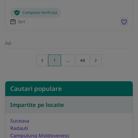
Companie Verificata
Ieri
Ad
1
...
44
Previous page
Go to next page
Cautari populare
Impartite pe locatie
Suceava
Radauti
Campulung Moldovenesc