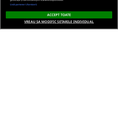
Listă parteneri (furnizori)
ACCEPT TOATE
VREAU SA MODIFIC SETARILE INDIVIDUAL
Despre noi
Termeni si conditii
Politica de confidentialitate
Gestionați preferințele
Contact DSA
Raporteaza continut ilegal
Studenti