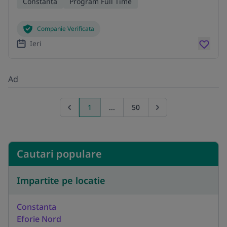
Constanta
Program Full Time
Companie Verificata
Ieri
Ad
1
...
50
Previous page
Go to next page
Cautari populare
Impartite pe locatie
Constanta
Eforie Nord