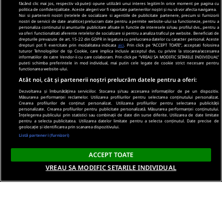
făcând clic mai jos, respectiv vă puteți opune utilizării unui interes legitim în orice moment pe pagina cu
politica de confidențialitate. Aceste alegeri vor fi raportate partenerilor noștri și nu vă vor afecta navigarea.
Noi si partenerii nostri (retelele de socializare si agentiile de publicitate partenere, precum si furnizorii
nostri de servicii de date analitice) prelucram date pentru a permite website-ului sa functioneze, pentru a
personaliza continutul si anunturile publicitare afisate in functie de interesele si/sau profilul dvs., pentru a
va oferi functionalitati aferente retelelor de socializare si pentru a analiza traficul pe website. Beneficiati de
drepturile prevazute de art. 15-22 din GDPR in legatura cu prelucrarea datelor cu caracter personal. Aceste
drepturi pot fi exercitate prin modalitatea indicata
aici
. Prin click pe “ACCEPT TOATE”, acceptati folosirea
tuturor Tehnologiilor de tip Cookie, care implica inclusiv acceptul dvs. cu privire la stocarea/accesarea
informatiilor de catre Vendor-ii cu care colaboram. Prin click pe “VREAU SA MODIFIC SETARILE INDIVIDUAL”
puteti schimba preferintele in mod individual, mai putin cele legate de cookie strict necesare pentru
functionarea website-ului.
Atât noi, cât și partenerii noștri prelucrăm datele pentru a oferi:
Dezvoltarea și îmbunătățirea serviciilor. Stocarea și/sau accesarea informațiilor de pe un dispozitiv.
Măsurarea performanței reclamelor. Utilizarea profilurilor pentru selectarea conținutului personalizat.
Crearea profilurilor de conținut personalizat. Utilizarea profilurilor pentru selectarea publicității
personalizate. Crearea profilurilor pentru publicitate personalizată. Măsurarea performanței conținutului.
Înțelegerea publicului prin statistici sau combinații de date din surse diferite. Utilizarea de date limitate
pentru a selecta publicitatea. Utilizarea datelor limitate pentru a selecta conținutul. Date precise de
geolocație și identificarea prin scanarea dispozitivului.
Listă parteneri (furnizori)
ACCEPT TOATE
VREAU SA MODIFIC SETARILE INDIVIDUAL