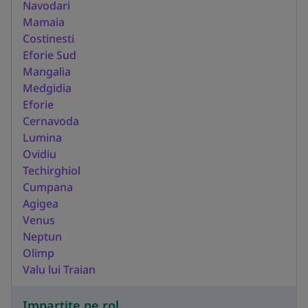
Navodari
Mamaia
Costinesti
Eforie Sud
Mangalia
Medgidia
Eforie
Cernavoda
Lumina
Ovidiu
Techirghiol
Cumpana
Agigea
Venus
Neptun
Olimp
Valu lui Traian
Impartite pe rol