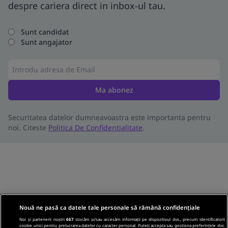
despre cariera direct in inbox-ul tau.
Sunt candidat
Sunt angajator
Ma abonez
Securitatea datelor dumneavoastra este importanta pentru
noi. Citeste
Politica De Confidentialitate
.
Nouă ne pasă ca datele tale personale să rămână confidențiale
Noi și partenerii noștri
667
stocăm și/sau accesăm informații pe dispozitivul dvs., precum identificatorii
cookie unici pentru prelucrarea datelor cu caracter personal. Puteți accepta sau gestiona preferințele dvs.