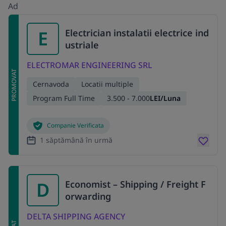
Ad
E
Electrician instalatii electrice ind
ustriale
ELECTROMAR ENGINEERING SRL
PROMOVAT
Cernavoda
Locatii multiple
Program Full Time
3.500 - 7.000
LEI/Luna
Companie Verificata
1 săptămână în urmă
D
Economist – Shipping / Freight F
orwarding
DELTA SHIPPING AGENCY