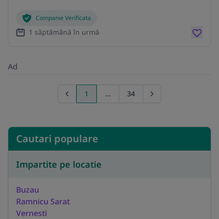
Companie Verificata
1 săptămână în urmă
Ad
1
...
34
Previous page
Go to next page
Cautari populare
Impartite pe locatie
Buzau
Ramnicu Sarat
Vernesti