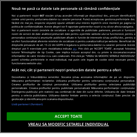
Nouă ne pasă ca datele tale personale să rămână confidențiale
Noi și partenerii noștri
667
stocăm și/sau accesăm informații pe dispozitivul dvs., precum identificatorii
cookie unici pentru prelucrarea datelor cu caracter personal. Puteți accepta sau gestiona preferințele dvs.
făcând clic mai jos, respectiv vă puteți opune utilizării unui interes legitim în orice moment pe pagina cu
politica de confidențialitate. Aceste alegeri vor fi raportate partenerilor noștri și nu vă vor afecta navigarea.
Noi si partenerii nostri (retelele de socializare si agentiile de publicitate partenere, precum si furnizorii
nostri de servicii de date analitice) prelucram date pentru a permite website-ului sa functioneze, pentru a
personaliza continutul si anunturile publicitare afisate in functie de interesele si/sau profilul dvs., pentru a
va oferi functionalitati aferente retelelor de socializare si pentru a analiza traficul pe website. Beneficiati de
drepturile prevazute de art. 15-22 din GDPR in legatura cu prelucrarea datelor cu caracter personal. Aceste
drepturi pot fi exercitate prin modalitatea indicata
aici
. Prin click pe “ACCEPT TOATE”, acceptati folosirea
tuturor Tehnologiilor de tip Cookie, care implica inclusiv acceptul dvs. cu privire la stocarea/accesarea
informatiilor de catre Vendor-ii cu care colaboram. Prin click pe “VREAU SA MODIFIC SETARILE INDIVIDUAL”
puteti schimba preferintele in mod individual, mai putin cele legate de cookie strict necesare pentru
functionarea website-ului.
Atât noi, cât și partenerii noștri prelucrăm datele pentru a oferi:
Dezvoltarea și îmbunătățirea serviciilor. Stocarea și/sau accesarea informațiilor de pe un dispozitiv.
Măsurarea performanței reclamelor. Utilizarea profilurilor pentru selectarea conținutului personalizat.
Crearea profilurilor de conținut personalizat. Utilizarea profilurilor pentru selectarea publicității
personalizate. Crearea profilurilor pentru publicitate personalizată. Măsurarea performanței conținutului.
Înțelegerea publicului prin statistici sau combinații de date din surse diferite. Utilizarea de date limitate
pentru a selecta publicitatea. Utilizarea datelor limitate pentru a selecta conținutul. Date precise de
geolocație și identificarea prin scanarea dispozitivului.
Listă parteneri (furnizori)
ACCEPT TOATE
VREAU SA MODIFIC SETARILE INDIVIDUAL