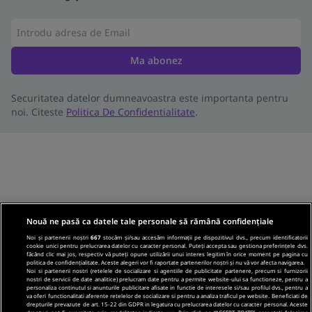
Ma abonez
Securitatea datelor dumneavoastra este importanta pentru
noi. Citeste
Politica De Confidentialitate
.
Nouă ne pasă ca datele tale personale să rămână confidențiale
Noi și partenerii noștri
667
stocăm și/sau accesăm informații pe dispozitivul dvs., precum identificatorii
cookie unici pentru prelucrarea datelor cu caracter personal. Puteți accepta sau gestiona preferințele dvs.
făcând clic mai jos, respectiv vă puteți opune utilizării unui interes legitim în orice moment pe pagina cu
politica de confidențialitate. Aceste alegeri vor fi raportate partenerilor noștri și nu vă vor afecta navigarea.
Noi si partenerii nostri (retelele de socializare si agentiile de publicitate partenere, precum si furnizorii
nostri de servicii de date analitice) prelucram date pentru a permite website-ului sa functioneze, pentru a
personaliza continutul si anunturile publicitare afisate in functie de interesele si/sau profilul dvs., pentru a
va oferi functionalitati aferente retelelor de socializare si pentru a analiza traficul pe website. Beneficiati de
drepturile prevazute de art. 15-22 din GDPR in legatura cu prelucrarea datelor cu caracter personal. Aceste