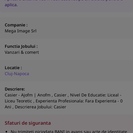
aplica.
Companie :
Mega Image Srl
Functia Jobului :
Vanzari & comert
Locatie :
Cluj-Napoca
N
Descriere:
a
Casier - Ajofm | Anofm , Casier , Nivel De Educatie: Liceal -
co
Liceu Teoretic , Experienta Profesionala: Fara Experienta - 0
Ani , Descrierea Jobului: Casier
S
Sfaturi de siguranta
Nu trimiteti niciodata BANI in avans sau acte de identitate