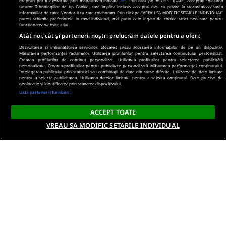
drepturi pot fi exercitate prin modalitatea indicata
aici
. Prin click pe “ACCEPT TOATE”, acceptati folosirea
tuturor Tehnologiilor de tip Cookie, care implica inclusiv acceptul dvs. cu privire la stocarea/accesarea
informatiilor de catre Vendor-ii cu care colaboram. Prin click pe “VREAU SA MODIFIC SETARILE INDIVIDUAL”
puteti schimba preferintele in mod individual, mai putin cele legate de cookie strict necesare pentru
functionarea website-ului.
Atât noi, cât și partenerii noștri prelucrăm datele pentru a oferi:
Dezvoltarea și îmbunătățirea serviciilor. Stocarea și/sau accesarea informațiilor de pe un dispozitiv.
Măsurarea performanței reclamelor. Utilizarea profilurilor pentru selectarea conținutului personalizat.
Crearea profilurilor de conținut personalizat. Utilizarea profilurilor pentru selectarea publicității
personalizate. Crearea profilurilor pentru publicitate personalizată. Măsurarea performanței conținutului.
Înțelegerea publicului prin statistici sau combinații de date din surse diferite. Utilizarea de date limitate
pentru a selecta publicitatea. Utilizarea datelor limitate pentru a selecta conținutul. Date precise de
geolocație și identificarea prin scanarea dispozitivului.
Listă parteneri (furnizori)
ACCEPT TOATE
VREAU SA MODIFIC SETARILE INDIVIDUAL