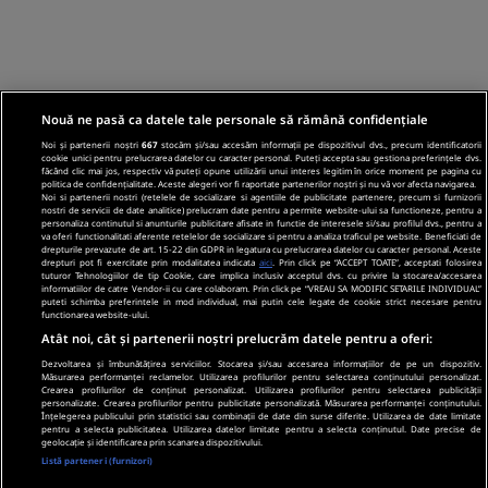
Nouă ne pasă ca datele tale personale să rămână confidențiale
Noi și partenerii noștri
667
stocăm și/sau accesăm informații pe dispozitivul dvs., precum identificatorii
cookie unici pentru prelucrarea datelor cu caracter personal. Puteți accepta sau gestiona preferințele dvs.
făcând clic mai jos, respectiv vă puteți opune utilizării unui interes legitim în orice moment pe pagina cu
politica de confidențialitate. Aceste alegeri vor fi raportate partenerilor noștri și nu vă vor afecta navigarea.
Noi si partenerii nostri (retelele de socializare si agentiile de publicitate partenere, precum si furnizorii
nostri de servicii de date analitice) prelucram date pentru a permite website-ului sa functioneze, pentru a
personaliza continutul si anunturile publicitare afisate in functie de interesele si/sau profilul dvs., pentru a
va oferi functionalitati aferente retelelor de socializare si pentru a analiza traficul pe website. Beneficiati de
drepturile prevazute de art. 15-22 din GDPR in legatura cu prelucrarea datelor cu caracter personal. Aceste
drepturi pot fi exercitate prin modalitatea indicata
aici
. Prin click pe “ACCEPT TOATE”, acceptati folosirea
tuturor Tehnologiilor de tip Cookie, care implica inclusiv acceptul dvs. cu privire la stocarea/accesarea
informatiilor de catre Vendor-ii cu care colaboram. Prin click pe “VREAU SA MODIFIC SETARILE INDIVIDUAL”
puteti schimba preferintele in mod individual, mai putin cele legate de cookie strict necesare pentru
functionarea website-ului.
Atât noi, cât și partenerii noștri prelucrăm datele pentru a oferi:
Dezvoltarea și îmbunătățirea serviciilor. Stocarea și/sau accesarea informațiilor de pe un dispozitiv.
Măsurarea performanței reclamelor. Utilizarea profilurilor pentru selectarea conținutului personalizat.
Crearea profilurilor de conținut personalizat. Utilizarea profilurilor pentru selectarea publicității
personalizate. Crearea profilurilor pentru publicitate personalizată. Măsurarea performanței conținutului.
Înțelegerea publicului prin statistici sau combinații de date din surse diferite. Utilizarea de date limitate
pentru a selecta publicitatea. Utilizarea datelor limitate pentru a selecta conținutul. Date precise de
geolocație și identificarea prin scanarea dispozitivului.
Listă parteneri (furnizori)