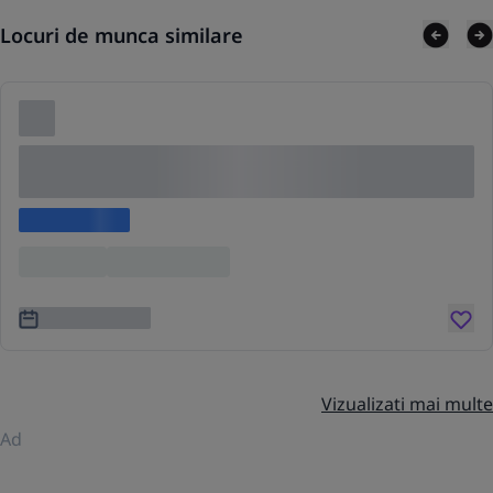
Locuri de munca similare
Lorem ipsum dolor sit amet consectetur adipis
cing elit
Lorem ipsum
Location
Lorem ipsum
3 ani în urmă
Vizualizati mai multe
Ad