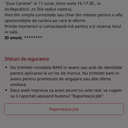
co
"Ziua Carierei" in 11 iunie ,între orele 16-17.30 , in
str.Republicii ,nr.7(la sediul nostru).
S
Vino din simpla curiozitate sau chiar din interes pentru a afla
oportunitățile de cariera pe care le oferim.
Prinde momentul și contactează-mă pentru a-ți rezerva locul
in sală.
ID anunț
: ********
Sfaturi de siguranta
Nu trimiteti niciodata BANI in avans sau acte de identitate
pentru aplicarea la un loc de munca. Nu trimiteti bani in
avans pentru promisiuni de angajare sau alte oferte
similare.
Daca aveti impresia ca acest anunt nu este real, va rugam
sa il raportati apasand butonul "Raporteaza Job"
Raporteaza Job