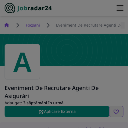
Homepage
Focsani
Eveniment De Recrutare Agenti De As
A
Eveniment De Recrutare Agenti De
Asigurări
Adaugat:
3 săptămâni în urmă
Aplicare Externa