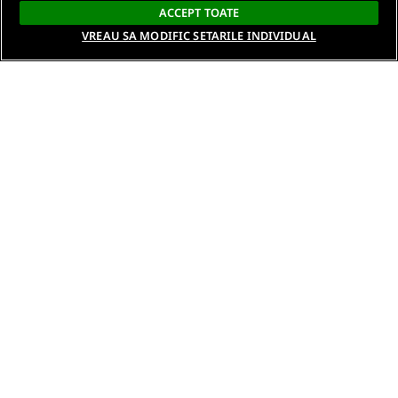
ACCEPT TOATE
VREAU SA MODIFIC SETARILE INDIVIDUAL
Despre noi
Termeni si conditii
Politica de confidentialitate
Gestionați preferințele
Contact DSA
Raporteaza continut ilegal
Studenti