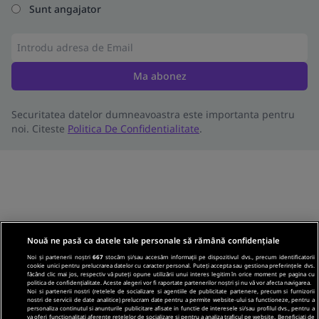
Sunt angajator
Ma abonez
Securitatea datelor dumneavoastra este importanta pentru
noi. Citeste
Politica De Confidentialitate
.
Nouă ne pasă ca datele tale personale să rămână confidențiale
Noi și partenerii noștri
667
stocăm și/sau accesăm informații pe dispozitivul dvs., precum identificatorii
cookie unici pentru prelucrarea datelor cu caracter personal. Puteți accepta sau gestiona preferințele dvs.
făcând clic mai jos, respectiv vă puteți opune utilizării unui interes legitim în orice moment pe pagina cu
politica de confidențialitate. Aceste alegeri vor fi raportate partenerilor noștri și nu vă vor afecta navigarea.
Noi si partenerii nostri (retelele de socializare si agentiile de publicitate partenere, precum si furnizorii
nostri de servicii de date analitice) prelucram date pentru a permite website-ului sa functioneze, pentru a
personaliza continutul si anunturile publicitare afisate in functie de interesele si/sau profilul dvs., pentru a
va oferi functionalitati aferente retelelor de socializare si pentru a analiza traficul pe website. Beneficiati de