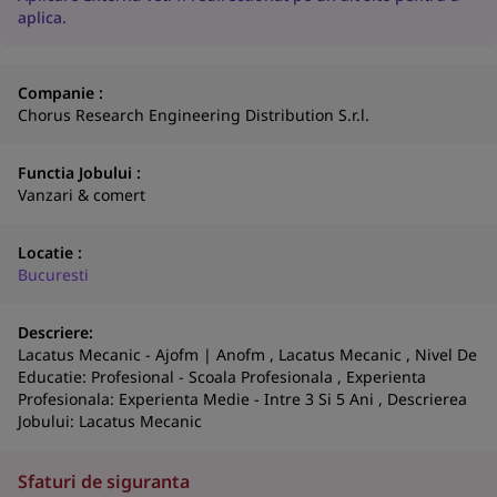
aplica.
Companie :
Chorus Research Engineering Distribution S.r.l.
Functia Jobului :
Vanzari & comert
Locatie :
Bucuresti
Descriere:
N
Lacatus Mecanic - Ajofm | Anofm , Lacatus Mecanic , Nivel De
a
Educatie: Profesional - Scoala Profesionala , Experienta
Profesionala: Experienta Medie - Intre 3 Si 5 Ani , Descrierea
co
Jobului: Lacatus Mecanic
S
Sfaturi de siguranta