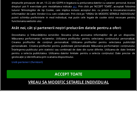
drepturile prevazute de art. 15-22 din GDPR in legatura cu prelucrarea datelor cu caracter personal. Aceste
drepturi pot fi exercitate prin modalitatea indicata
aici
. Prin click pe “ACCEPT TOATE”, acceptati folosirea
tuturor Tehnologiilor de tip Cookie, care implica inclusiv acceptul dvs. cu privire la stocarea/accesarea
informatiilor de catre Vendor-ii cu care colaboram. Prin click pe “VREAU SA MODIFIC SETARILE INDIVIDUAL”
puteti schimba preferintele in mod individual, mai putin cele legate de cookie strict necesare pentru
functionarea website-ului.
Atât noi, cât și partenerii noștri prelucrăm datele pentru a oferi:
Dezvoltarea și îmbunătățirea serviciilor. Stocarea și/sau accesarea informațiilor de pe un dispozitiv.
Măsurarea performanței reclamelor. Utilizarea profilurilor pentru selectarea conținutului personalizat.
Crearea profilurilor de conținut personalizat. Utilizarea profilurilor pentru selectarea publicității
personalizate. Crearea profilurilor pentru publicitate personalizată. Măsurarea performanței conținutului.
Înțelegerea publicului prin statistici sau combinații de date din surse diferite. Utilizarea de date limitate
pentru a selecta publicitatea. Utilizarea datelor limitate pentru a selecta conținutul. Date precise de
geolocație și identificarea prin scanarea dispozitivului.
Listă parteneri (furnizori)
ACCEPT TOATE
VREAU SA MODIFIC SETARILE INDIVIDUAL