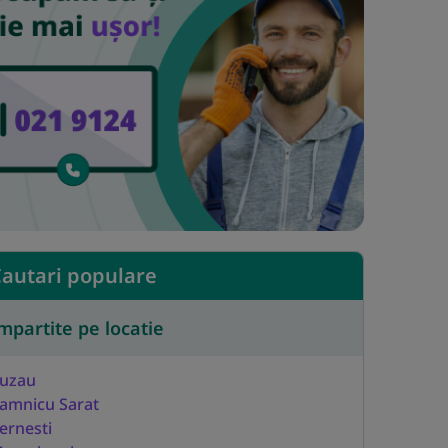
autari populare
mpartite pe locatie
uzau
amnicu Sarat
ernesti