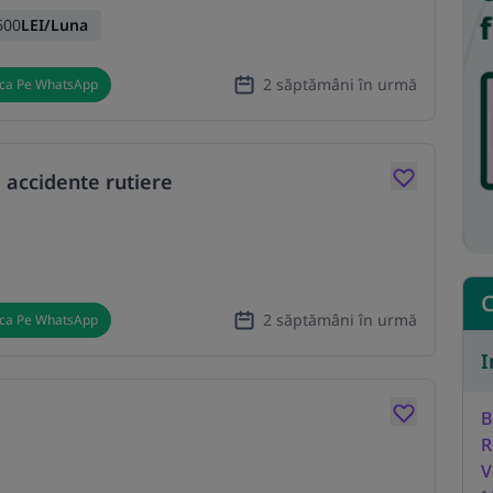
600
LEI/Luna
2 săptămâni în urmă
ica Pe WhatsApp
 accidente rutiere
C
2 săptămâni în urmă
ica Pe WhatsApp
I
B
R
V