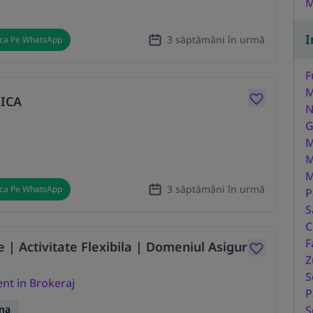
M
I
3 săptămâni în urmă
ica Pe WhatsApp
F
M
ICA
N
G
M
M
M
3 săptămâni în urmă
ica Pe WhatsApp
P
S
C
F
| Activitate Flexibila | Domeniul Asigur
Z
S
ent in Brokeraj
P
na
S