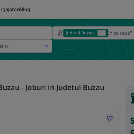
ngajatori
Blog
Judetul Buzau
ienta
Buzau - Joburi in Judetul Buzau