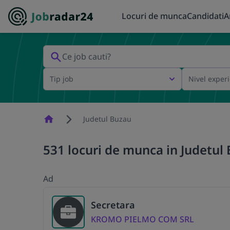
Locuri de munca
Candidati
A
Tip job
Nivel exper
Homepage
Judetul Buzau
531 locuri de munca in Judetul 
Ad
Secretara
KROMO PIELMO COM SRL