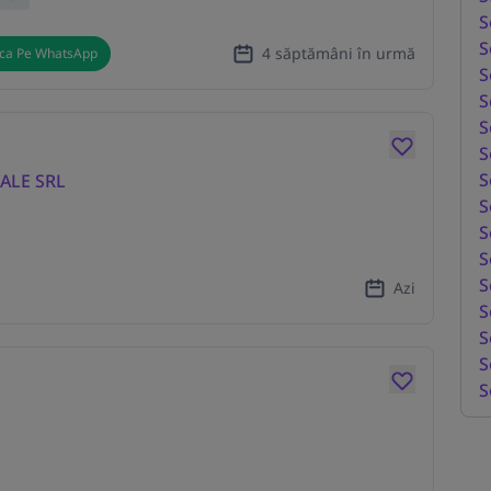
S
S
4 săptămâni în urmă
ica Pe WhatsApp
S
S
S
S
S
ALE SRL
S
S
S
S
Azi
S
S
S
S