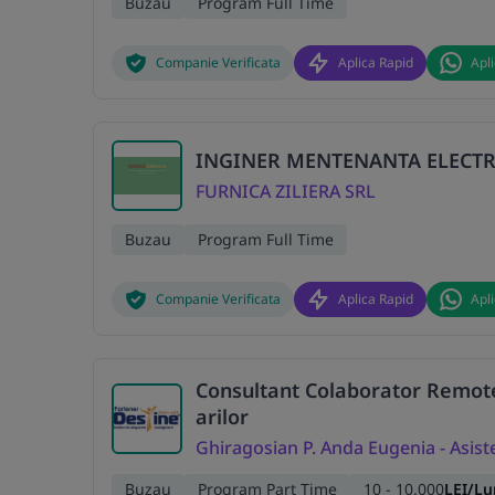
Buzau
Program Full Time
Companie Verificata
Aplica Rapid
Apl
INGINER MENTENANTA ELECTR
FURNICA ZILIERA SRL
Buzau
Program Full Time
Companie Verificata
Aplica Rapid
Apl
Consultant Colaborator Remote 
arilor
Ghiragosian P. Anda Eugenia - Asist
Buzau
Program Part Time
10 - 10.000
LEI/Lu