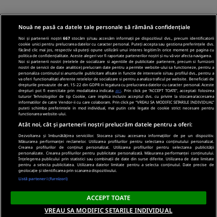
Nouă ne pasă ca datele tale personale să rămână confidențiale
Noi și partenerii noștri
667
stocăm și/sau accesăm informații pe dispozitivul dvs., precum identificatorii
cookie unici pentru prelucrarea datelor cu caracter personal. Puteți accepta sau gestiona preferințele dvs.
făcând clic mai jos, respectiv vă puteți opune utilizării unui interes legitim în orice moment pe pagina cu
politica de confidențialitate. Aceste alegeri vor fi raportate partenerilor noștri și nu vă vor afecta navigarea.
Noi si partenerii nostri (retelele de socializare si agentiile de publicitate partenere, precum si furnizorii
nostri de servicii de date analitice) prelucram date pentru a permite website-ului sa functioneze, pentru a
personaliza continutul si anunturile publicitare afisate in functie de interesele si/sau profilul dvs., pentru a
va oferi functionalitati aferente retelelor de socializare si pentru a analiza traficul pe website. Beneficiati de
drepturile prevazute de art. 15-22 din GDPR in legatura cu prelucrarea datelor cu caracter personal. Aceste
drepturi pot fi exercitate prin modalitatea indicata
aici
. Prin click pe “ACCEPT TOATE”, acceptati folosirea
tuturor Tehnologiilor de tip Cookie, care implica inclusiv acceptul dvs. cu privire la stocarea/accesarea
informatiilor de catre Vendor-ii cu care colaboram. Prin click pe “VREAU SA MODIFIC SETARILE INDIVIDUAL”
puteti schimba preferintele in mod individual, mai putin cele legate de cookie strict necesare pentru
functionarea website-ului.
Atât noi, cât și partenerii noștri prelucrăm datele pentru a oferi:
Dezvoltarea și îmbunătățirea serviciilor. Stocarea și/sau accesarea informațiilor de pe un dispozitiv.
Măsurarea performanței reclamelor. Utilizarea profilurilor pentru selectarea conținutului personalizat.
Crearea profilurilor de conținut personalizat. Utilizarea profilurilor pentru selectarea publicității
personalizate. Crearea profilurilor pentru publicitate personalizată. Măsurarea performanței conținutului.
Înțelegerea publicului prin statistici sau combinații de date din surse diferite. Utilizarea de date limitate
pentru a selecta publicitatea. Utilizarea datelor limitate pentru a selecta conținutul. Date precise de
geolocație și identificarea prin scanarea dispozitivului.
Listă parteneri (furnizori)
ACCEPT TOATE
VREAU SA MODIFIC SETARILE INDIVIDUAL