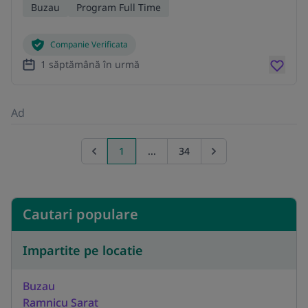
Buzau
Program Full Time
Companie Verificata
1 săptămână în urmă
Ad
1
...
34
Previous page
Go to next page
Cautari populare
Impartite pe locatie
Buzau
Ramnicu Sarat