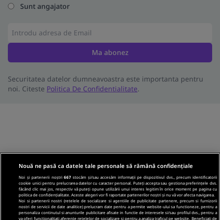
Sunt angajator
Ma abonez
Securitatea datelor dumneavoastra este importanta pentru
noi. Citeste
Politica De Confidentialitate
.
Nouă ne pasă ca datele tale personale să rămână confidențiale
Noi și partenerii noștri
667
stocăm și/sau accesăm informații pe dispozitivul dvs., precum identificatorii
cookie unici pentru prelucrarea datelor cu caracter personal. Puteți accepta sau gestiona preferințele dvs.
făcând clic mai jos, respectiv vă puteți opune utilizării unui interes legitim în orice moment pe pagina cu
politica de confidențialitate. Aceste alegeri vor fi raportate partenerilor noștri și nu vă vor afecta navigarea.
Noi si partenerii nostri (retelele de socializare si agentiile de publicitate partenere, precum si furnizorii
nostri de servicii de date analitice) prelucram date pentru a permite website-ului sa functioneze, pentru a
personaliza continutul si anunturile publicitare afisate in functie de interesele si/sau profilul dvs., pentru a
va oferi functionalitati aferente retelelor de socializare si pentru a analiza traficul pe website. Beneficiati de