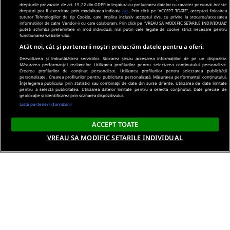
drepturile prevazute de art. 15-22 din GDPR in legatura cu prelucrarea datelor cu caracter personal. Aceste
drepturi pot fi exercitate prin modalitatea indicata
aici
. Prin click pe “ACCEPT TOATE”, acceptati folosirea
tuturor Tehnologiilor de tip Cookie, care implica inclusiv acceptul dvs. cu privire la stocarea/accesarea
informatiilor de catre Vendor-ii cu care colaboram. Prin click pe “VREAU SA MODIFIC SETARILE INDIVIDUAL”
puteti schimba preferintele in mod individual, mai putin cele legate de cookie strict necesare pentru
functionarea website-ului.
Atât noi, cât și partenerii noștri prelucrăm datele pentru a oferi:
Dezvoltarea și îmbunătățirea serviciilor. Stocarea și/sau accesarea informațiilor de pe un dispozitiv.
Măsurarea performanței reclamelor. Utilizarea profilurilor pentru selectarea conținutului personalizat.
Crearea profilurilor de conținut personalizat. Utilizarea profilurilor pentru selectarea publicității
personalizate. Crearea profilurilor pentru publicitate personalizată. Măsurarea performanței conținutului.
Înțelegerea publicului prin statistici sau combinații de date din surse diferite. Utilizarea de date limitate
pentru a selecta publicitatea. Utilizarea datelor limitate pentru a selecta conținutul. Date precise de
geolocație și identificarea prin scanarea dispozitivului.
Listă parteneri (furnizori)
ACCEPT TOATE
VREAU SA MODIFIC SETARILE INDIVIDUAL