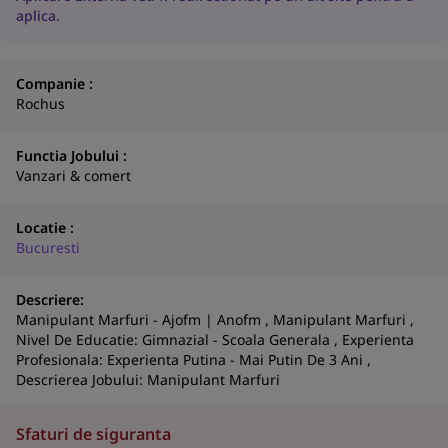
aplica.
Companie :
Rochus
Functia Jobului :
Vanzari & comert
Locatie :
Bucuresti
Descriere:
N
Manipulant Marfuri - Ajofm | Anofm , Manipulant Marfuri ,
a
Nivel De Educatie: Gimnazial - Scoala Generala , Experienta
Profesionala: Experienta Putina - Mai Putin De 3 Ani ,
co
Descrierea Jobului: Manipulant Marfuri
S
Sfaturi de siguranta