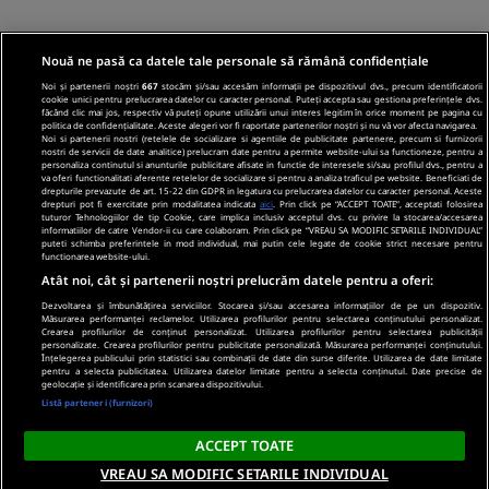
Nouă ne pasă ca datele tale personale să rămână confidențiale
Noi și partenerii noștri
667
stocăm și/sau accesăm informații pe dispozitivul dvs., precum identificatorii
cookie unici pentru prelucrarea datelor cu caracter personal. Puteți accepta sau gestiona preferințele dvs.
făcând clic mai jos, respectiv vă puteți opune utilizării unui interes legitim în orice moment pe pagina cu
politica de confidențialitate. Aceste alegeri vor fi raportate partenerilor noștri și nu vă vor afecta navigarea.
Noi si partenerii nostri (retelele de socializare si agentiile de publicitate partenere, precum si furnizorii
nostri de servicii de date analitice) prelucram date pentru a permite website-ului sa functioneze, pentru a
personaliza continutul si anunturile publicitare afisate in functie de interesele si/sau profilul dvs., pentru a
va oferi functionalitati aferente retelelor de socializare si pentru a analiza traficul pe website. Beneficiati de
drepturile prevazute de art. 15-22 din GDPR in legatura cu prelucrarea datelor cu caracter personal. Aceste
drepturi pot fi exercitate prin modalitatea indicata
aici
. Prin click pe “ACCEPT TOATE”, acceptati folosirea
tuturor Tehnologiilor de tip Cookie, care implica inclusiv acceptul dvs. cu privire la stocarea/accesarea
informatiilor de catre Vendor-ii cu care colaboram. Prin click pe “VREAU SA MODIFIC SETARILE INDIVIDUAL”
puteti schimba preferintele in mod individual, mai putin cele legate de cookie strict necesare pentru
functionarea website-ului.
Atât noi, cât și partenerii noștri prelucrăm datele pentru a oferi:
Dezvoltarea și îmbunătățirea serviciilor. Stocarea și/sau accesarea informațiilor de pe un dispozitiv.
Măsurarea performanței reclamelor. Utilizarea profilurilor pentru selectarea conținutului personalizat.
Crearea profilurilor de conținut personalizat. Utilizarea profilurilor pentru selectarea publicității
personalizate. Crearea profilurilor pentru publicitate personalizată. Măsurarea performanței conținutului.
Înțelegerea publicului prin statistici sau combinații de date din surse diferite. Utilizarea de date limitate
pentru a selecta publicitatea. Utilizarea datelor limitate pentru a selecta conținutul. Date precise de
geolocație și identificarea prin scanarea dispozitivului.
Listă parteneri (furnizori)
ACCEPT TOATE
VREAU SA MODIFIC SETARILE INDIVIDUAL