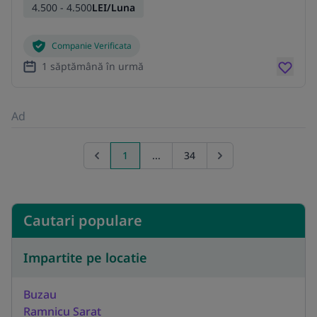
4.500 - 4.500
LEI/Luna
Companie Verificata
1 săptămână în urmă
Ad
1
...
34
Previous page
Go to next page
Cautari populare
Impartite pe locatie
Buzau
Ramnicu Sarat