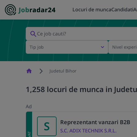
Locuri de munca
Candidati
A
Tip job
Nivel exper
Homepage
Judetul Bihor
1,258 locuri de munca in Judetul
Ad
Reprezentant vanzari B2B
S
S.C. ADIX TECHNIK S.R.L.