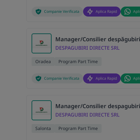
Companie Verificata
Aplica Rapid
Apl
Manager/Consilier despăgubiri
DESPAGUBIRI DIRECTE SRL
Oradea
Program Part Time
Companie Verificata
Aplica Rapid
Apl
Manager/Consilier despagubiri
DESPAGUBIRI DIRECTE SRL
Salonta
Program Part Time