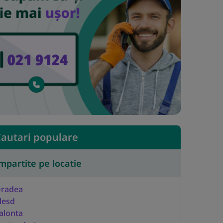
autari populare
mpartite pe locatie
radea
lesd
alonta