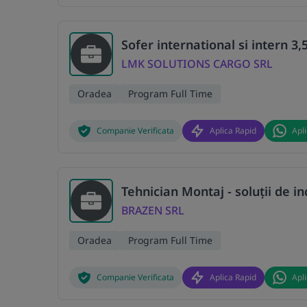
Sofer international si intern 3,5
LMK SOLUTIONS CARGO SRL
Oradea
Program Full Time
Companie Verificata
Aplica Rapid
Apl
Tehnician Montaj - soluții de in
BRAZEN SRL
Oradea
Program Full Time
Companie Verificata
Aplica Rapid
Apl