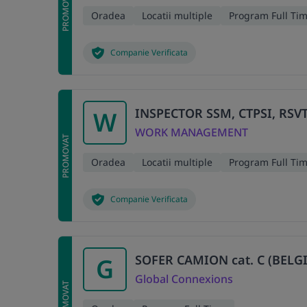
PROMOVAT
Oradea
Locatii multiple
Program Full Ti
Companie Verificata
INSPECTOR SSM, CTPSI, RSV
W
WORK MANAGEMENT
PROMOVAT
Oradea
Locatii multiple
Program Full Ti
Companie Verificata
SOFER CAMION cat. C (BELGI
G
Global Connexions
PROMOVAT