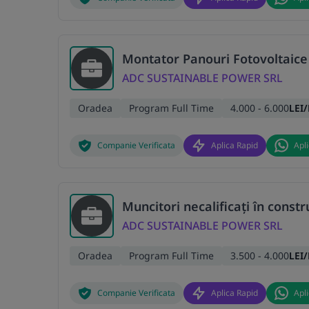
Montator Panouri Fotovoltaice
ADC SUSTAINABLE POWER SRL
Oradea
Program Full Time
4.000 - 6.000
LEI
Companie Verificata
Aplica Rapid
Apl
Muncitori necalificați în constr
ADC SUSTAINABLE POWER SRL
Oradea
Program Full Time
3.500 - 4.000
LEI
Companie Verificata
Aplica Rapid
Apl