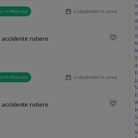
V
2 săptămâni în urmă
ica Pe WhatsApp
V
A
T
V
 accidente rutiere
M
M
2
4
E
2 săptămâni în urmă
ica Pe WhatsApp
J
S
E
W
 accidente rutiere
I
S
S
S