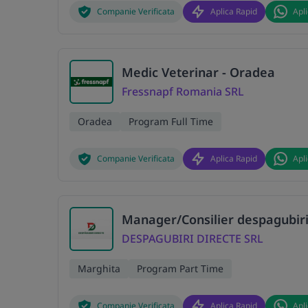
Companie Verificata
Aplica Rapid
Apl
Medic Veterinar - Oradea
Fressnapf Romania SRL
Oradea
Program Full Time
Companie Verificata
Aplica Rapid
Apl
Manager/Consilier despagubiri
DESPAGUBIRI DIRECTE SRL
Marghita
Program Part Time
Companie Verificata
Aplica Rapid
Apl