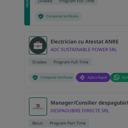
Oradea
Program Full Time
Companie Verificata
Electrician cu Atestat ANRE
ADC SUSTAINABLE POWER SRL
Oradea
Program Full Time
Companie Verificata
Aplica Rapid
Apl
Manager/Consilier despagubiri
DESPAGUBIRI DIRECTE SRL
Beius
Program Part Time