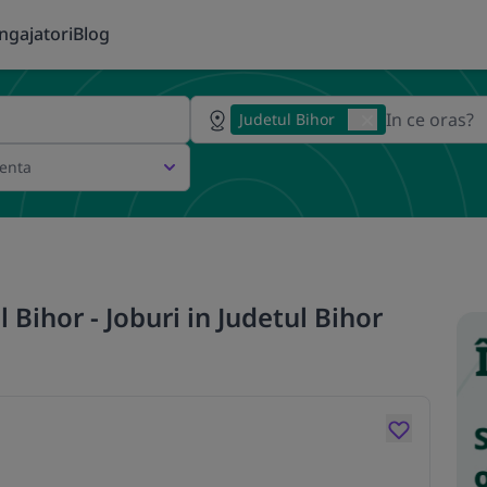
ngajatori
Blog
Judetul Bihor
ienta
 Bihor - Joburi in Judetul Bihor