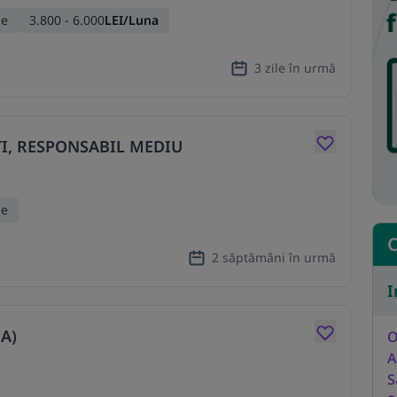
me
3.800 - 6.000
LEI/Luna
3 zile în urmă
TI, RESPONSABIL MEDIU
me
C
2 săptămâni în urmă
I
A)
O
A
S