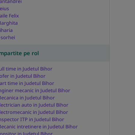
antandrei
eius
aile Felix
arghita
iharia
sorhei
mpartite pe rol
ull time in Judetul Bihor
ofer in Judetul Bihor
art time in Judetul Bihor
nginer mecanic in Judetul Bihor
ecanica in Judetul Bihor
lectrician auto in Judetul Bihor
lectromecanic in Judetul Bihor
nspector ITP in Judetul Bihor
ecanic intretinere in Judetul Bihor
opsitor in Judetul Bihor