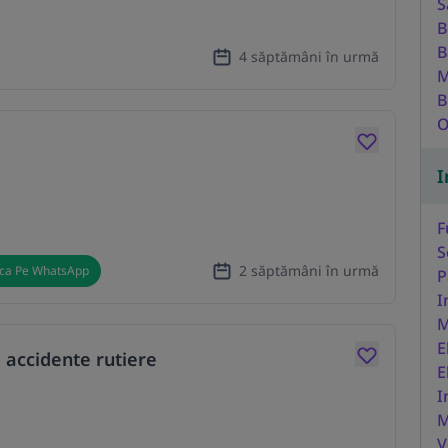
S
B
B
4 săptămâni în urmă
M
B
O
I
F
S
2 săptămâni în urmă
ica Pe WhatsApp
P
I
M
E
 accidente rutiere
E
I
M
V