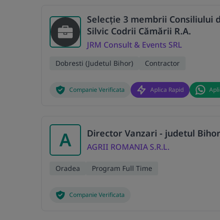
Selecție 3 membrii Consiliului
Silvic Codrii Cămării R.A.
JRM Consult & Events SRL
Dobresti (Judetul Bihor)
Contractor
Companie Verificata
Aplica Rapid
Apl
Director Vanzari - judetul Biho
A
AGRII ROMANIA S.R.L.
Oradea
Program Full Time
Companie Verificata