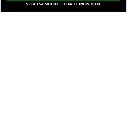
VREAU SA MODIFIC SETARILE INDIVIDUAL
Despre noi
Termeni si conditii
Politica de confidentialitate
Gestionați preferințele
Contact DSA
Raporteaza continut ilegal
Studenti