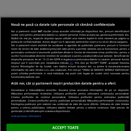
Nouă ne pasă ca datele tale personale să rămână confidențiale
Noi și partenerii noștri
667
stocăm și/sau accesăm informații pe dispozitivul dvs., precum identificatorii
cookie unici pentru prelucrarea datelor cu caracter personal. Puteți accepta sau gestiona preferințele dvs.
făcând clic mai jos, respectiv vă puteți opune utilizării unui interes legitim în orice moment pe pagina cu
politica de confidențialitate. Aceste alegeri vor fi raportate partenerilor noștri și nu vă vor afecta navigarea.
Noi si partenerii nostri (retelele de socializare si agentiile de publicitate partenere, precum si furnizorii
nostri de servicii de date analitice) prelucram date pentru a permite website-ului sa functioneze, pentru a
personaliza continutul si anunturile publicitare afisate in functie de interesele si/sau profilul dvs., pentru a
va oferi functionalitati aferente retelelor de socializare si pentru a analiza traficul pe website. Beneficiati de
drepturile prevazute de art. 15-22 din GDPR in legatura cu prelucrarea datelor cu caracter personal. Aceste
drepturi pot fi exercitate prin modalitatea indicata
aici
. Prin click pe “ACCEPT TOATE”, acceptati folosirea
tuturor Tehnologiilor de tip Cookie, care implica inclusiv acceptul dvs. cu privire la stocarea/accesarea
informatiilor de catre Vendor-ii cu care colaboram. Prin click pe “VREAU SA MODIFIC SETARILE INDIVIDUAL”
puteti schimba preferintele in mod individual, mai putin cele legate de cookie strict necesare pentru
functionarea website-ului.
Atât noi, cât și partenerii noștri prelucrăm datele pentru a oferi:
Dezvoltarea și îmbunătățirea serviciilor. Stocarea și/sau accesarea informațiilor de pe un dispozitiv.
Măsurarea performanței reclamelor. Utilizarea profilurilor pentru selectarea conținutului personalizat.
Crearea profilurilor de conținut personalizat. Utilizarea profilurilor pentru selectarea publicității
personalizate. Crearea profilurilor pentru publicitate personalizată. Măsurarea performanței conținutului.
Înțelegerea publicului prin statistici sau combinații de date din surse diferite. Utilizarea de date limitate
pentru a selecta publicitatea. Utilizarea datelor limitate pentru a selecta conținutul. Date precise de
geolocație și identificarea prin scanarea dispozitivului.
Listă parteneri (furnizori)
ACCEPT TOATE