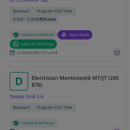
Botosani
Program Full Time
4.326 - 5.000
LEI/Luna
Companie Verificata
Aplica Rapid
Aplica Pe WhatsApp
2 săptămâni în urmă
D
Electrician Mentenanță MT/JT (245
870)
Delgaz Grid S.A.
Botosani
Program Full Time
Companie Verificata