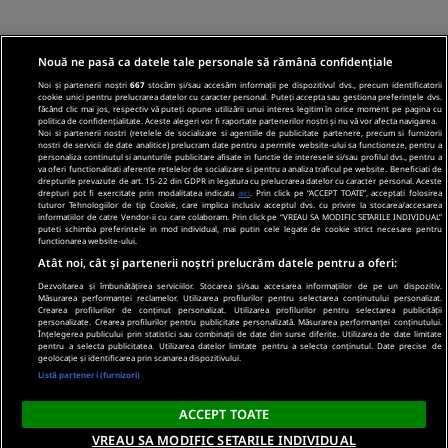
Nouă ne pasă ca datele tale personale să rămână confidențiale
Noi și partenerii noștri
667
stocăm și/sau accesăm informații pe dispozitivul dvs., precum identificatorii
cookie unici pentru prelucrarea datelor cu caracter personal. Puteți accepta sau gestiona preferințele dvs.
făcând clic mai jos, respectiv vă puteți opune utilizării unui interes legitim în orice moment pe pagina cu
politica de confidențialitate. Aceste alegeri vor fi raportate partenerilor noștri și nu vă vor afecta navigarea.
Noi si partenerii nostri (retelele de socializare si agentiile de publicitate partenere, precum si furnizorii
nostri de servicii de date analitice) prelucram date pentru a permite website-ului sa functioneze, pentru a
personaliza continutul si anunturile publicitare afisate in functie de interesele si/sau profilul dvs., pentru a
va oferi functionalitati aferente retelelor de socializare si pentru a analiza traficul pe website. Beneficiati de
drepturile prevazute de art. 15-22 din GDPR in legatura cu prelucrarea datelor cu caracter personal. Aceste
drepturi pot fi exercitate prin modalitatea indicata
aici
. Prin click pe “ACCEPT TOATE”, acceptati folosirea
tuturor Tehnologiilor de tip Cookie, care implica inclusiv acceptul dvs. cu privire la stocarea/accesarea
informatiilor de catre Vendor-ii cu care colaboram. Prin click pe “VREAU SA MODIFIC SETARILE INDIVIDUAL”
puteti schimba preferintele in mod individual, mai putin cele legate de cookie strict necesare pentru
functionarea website-ului.
Atât noi, cât și partenerii noștri prelucrăm datele pentru a oferi:
Dezvoltarea și îmbunătățirea serviciilor. Stocarea și/sau accesarea informațiilor de pe un dispozitiv.
Măsurarea performanței reclamelor. Utilizarea profilurilor pentru selectarea conținutului personalizat.
Crearea profilurilor de conținut personalizat. Utilizarea profilurilor pentru selectarea publicității
personalizate. Crearea profilurilor pentru publicitate personalizată. Măsurarea performanței conținutului.
Înțelegerea publicului prin statistici sau combinații de date din surse diferite. Utilizarea de date limitate
pentru a selecta publicitatea. Utilizarea datelor limitate pentru a selecta conținutul. Date precise de
geolocație și identificarea prin scanarea dispozitivului.
Listă parteneri (furnizori)
ACCEPT TOATE
VREAU SA MODIFIC SETARILE INDIVIDUAL