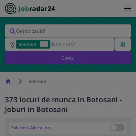
Botosani
Cauta
Homepage
Botosani
373 locuri de munca in Botosani -
Joburi in Botosani
Salveaza Alerta Job
Salveaza Al