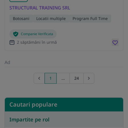
STRUCTURAL TRAINING SRL
Botosani
Locatii multiple
Program Full Time
Companie Verificata
2 săptămâni în urmă
Ad
1
...
24
Previous page
Go to next page
Cautari populare
Impartite pe rol