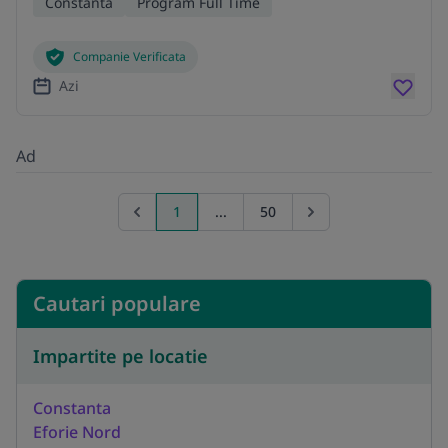
Constanta
Program Full Time
Companie Verificata
Azi
Ad
1
...
50
Previous page
Go to next page
Cautari populare
Impartite pe locatie
Constanta
Eforie Nord