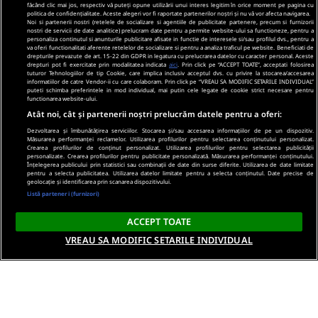
făcând clic mai jos, respectiv vă puteți opune utilizării unui interes legitim în orice moment pe pagina cu
politica de confidențialitate. Aceste alegeri vor fi raportate partenerilor noștri și nu vă vor afecta navigarea.
Noi si partenerii nostri (retelele de socializare si agentiile de publicitate partenere, precum si furnizorii
nostri de servicii de date analitice) prelucram date pentru a permite website-ului sa functioneze, pentru a
personaliza continutul si anunturile publicitare afisate in functie de interesele si/sau profilul dvs., pentru a
va oferi functionalitati aferente retelelor de socializare si pentru a analiza traficul pe website. Beneficiati de
drepturile prevazute de art. 15-22 din GDPR in legatura cu prelucrarea datelor cu caracter personal. Aceste
drepturi pot fi exercitate prin modalitatea indicata
aici
. Prin click pe “ACCEPT TOATE”, acceptati folosirea
tuturor Tehnologiilor de tip Cookie, care implica inclusiv acceptul dvs. cu privire la stocarea/accesarea
informatiilor de catre Vendor-ii cu care colaboram. Prin click pe “VREAU SA MODIFIC SETARILE INDIVIDUAL”
puteti schimba preferintele in mod individual, mai putin cele legate de cookie strict necesare pentru
functionarea website-ului.
Atât noi, cât și partenerii noștri prelucrăm datele pentru a oferi:
Dezvoltarea și îmbunătățirea serviciilor. Stocarea și/sau accesarea informațiilor de pe un dispozitiv.
Măsurarea performanței reclamelor. Utilizarea profilurilor pentru selectarea conținutului personalizat.
Crearea profilurilor de conținut personalizat. Utilizarea profilurilor pentru selectarea publicității
personalizate. Crearea profilurilor pentru publicitate personalizată. Măsurarea performanței conținutului.
Înțelegerea publicului prin statistici sau combinații de date din surse diferite. Utilizarea de date limitate
pentru a selecta publicitatea. Utilizarea datelor limitate pentru a selecta conținutul. Date precise de
geolocație și identificarea prin scanarea dispozitivului.
Listă parteneri (furnizori)
ACCEPT TOATE
VREAU SA MODIFIC SETARILE INDIVIDUAL