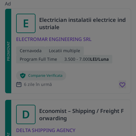
Ad
E
Electrician instalatii electrice ind
ustriale
ELECTROMAR ENGINEERING SRL
PROMOVAT
Cernavoda
Locatii multiple
Program Full Time
3.500 - 7.000
LEI/Luna
Companie Verificata
6 zile în urmă
D
Economist – Shipping / Freight F
orwarding
DELTA SHIPPING AGENCY