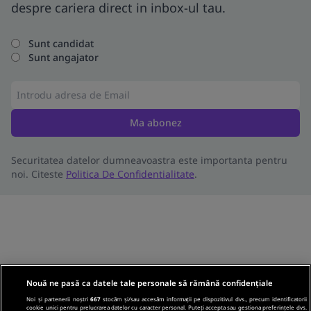
despre cariera direct in inbox-ul tau.
Sunt candidat
Sunt angajator
Ma abonez
Securitatea datelor dumneavoastra este importanta pentru
noi. Citeste
Politica De Confidentialitate
.
Nouă ne pasă ca datele tale personale să rămână confidențiale
Noi și partenerii noștri
667
stocăm și/sau accesăm informații pe dispozitivul dvs., precum identificatorii
cookie unici pentru prelucrarea datelor cu caracter personal. Puteți accepta sau gestiona preferințele dvs.