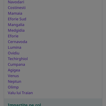
Navodari
Costinesti
Mamaia
Eforie Sud
Mangalia
Medgidia
Eforie
Cernavoda
Lumina
Ovidiu
Techirghiol
Cumpana
Agigea
Venus
Neptun
Olimp
Valu lui Traian
Impartite pe rol