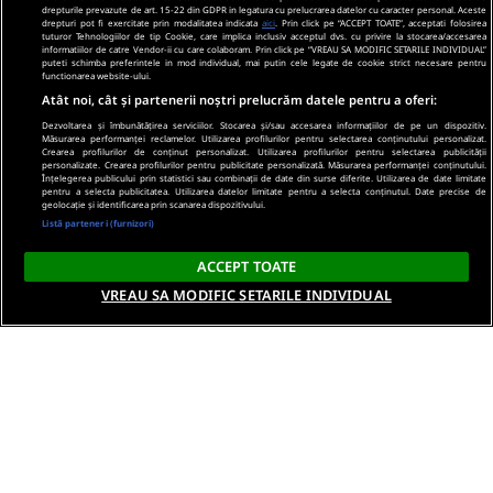
drepturile prevazute de art. 15-22 din GDPR in legatura cu prelucrarea datelor cu caracter personal. Aceste
drepturi pot fi exercitate prin modalitatea indicata
aici
. Prin click pe “ACCEPT TOATE”, acceptati folosirea
tuturor Tehnologiilor de tip Cookie, care implica inclusiv acceptul dvs. cu privire la stocarea/accesarea
informatiilor de catre Vendor-ii cu care colaboram. Prin click pe “VREAU SA MODIFIC SETARILE INDIVIDUAL”
puteti schimba preferintele in mod individual, mai putin cele legate de cookie strict necesare pentru
functionarea website-ului.
Atât noi, cât și partenerii noștri prelucrăm datele pentru a oferi:
Dezvoltarea și îmbunătățirea serviciilor. Stocarea și/sau accesarea informațiilor de pe un dispozitiv.
Măsurarea performanței reclamelor. Utilizarea profilurilor pentru selectarea conținutului personalizat.
Crearea profilurilor de conținut personalizat. Utilizarea profilurilor pentru selectarea publicității
personalizate. Crearea profilurilor pentru publicitate personalizată. Măsurarea performanței conținutului.
Înțelegerea publicului prin statistici sau combinații de date din surse diferite. Utilizarea de date limitate
pentru a selecta publicitatea. Utilizarea datelor limitate pentru a selecta conținutul. Date precise de
geolocație și identificarea prin scanarea dispozitivului.
Listă parteneri (furnizori)
ACCEPT TOATE
VREAU SA MODIFIC SETARILE INDIVIDUAL