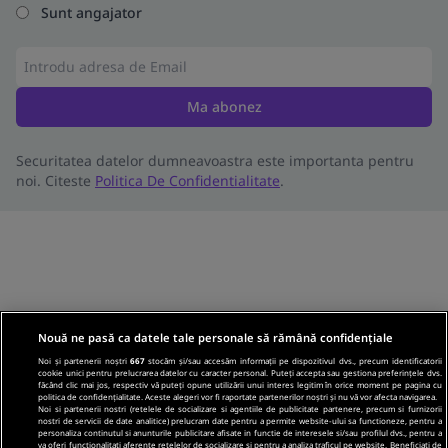
Sunt angajator
Ma abonez
Securitatea datelor dumneavoastra este importanta pentru
noi. Citeste
Politica De Confidentialitate
.
Nouă ne pasă ca datele tale personale să rămână confidențiale
Noi și partenerii noștri
667
stocăm și/sau accesăm informații pe dispozitivul dvs., precum identificatorii
cookie unici pentru prelucrarea datelor cu caracter personal. Puteți accepta sau gestiona preferințele dvs.
făcând clic mai jos, respectiv vă puteți opune utilizării unui interes legitim în orice moment pe pagina cu
politica de confidențialitate. Aceste alegeri vor fi raportate partenerilor noștri și nu vă vor afecta navigarea.
Noi si partenerii nostri (retelele de socializare si agentiile de publicitate partenere, precum si furnizorii
nostri de servicii de date analitice) prelucram date pentru a permite website-ului sa functioneze, pentru a
personaliza continutul si anunturile publicitare afisate in functie de interesele si/sau profilul dvs., pentru a
va oferi functionalitati aferente retelelor de socializare si pentru a analiza traficul pe website. Beneficiati de