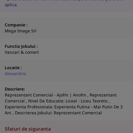
aplica.
Companie :
Mega Image Srl
Functia Jobului :
Vanzari & comert
Locatie :
Alexandria
Descriere:
N
Reprezentant Comercial - Ajofm | Anofm , Reprezentant
a
Comercial , Nivel De Educatie: Liceal - Liceu Teoretic ,
Experienta Profesionala: Experienta Putina - Mai Putin De 3
co
Ani , Descrierea Jobului: Reprezentant Comercial
S
Sfaturi de siguranta