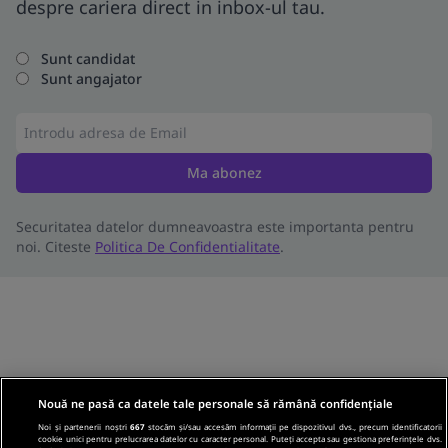
despre cariera direct in inbox-ul tau.
Sunt candidat
Sunt angajator
Ma abonez
Securitatea datelor dumneavoastra este importanta pentru
noi. Citeste
Politica De Confidentialitate
.
Nouă ne pasă ca datele tale personale să rămână confidențiale
Noi și partenerii noștri
667
stocăm și/sau accesăm informații pe dispozitivul dvs., precum identificatorii
cookie unici pentru prelucrarea datelor cu caracter personal. Puteți accepta sau gestiona preferințele dvs.