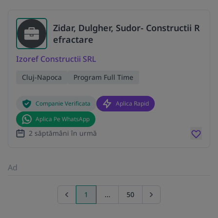
Zidar, Dulgher, Sudor- Constructii R
efractare
Izoref Constructii SRL
Cluj-Napoca
Program Full Time
Companie Verificata
Aplica Rapid
Aplica Pe WhatsApp
2 săptămâni în urmă
Ad
1
...
50
Previous page
Go to next page