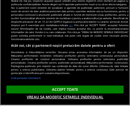
făcând clic mai jos, respectiv vă puteți opune utilizării unui interes legitim în orice moment pe pagina cu
politica de confidențialitate. Aceste alegeri vor fi raportate partenerilor noștri și nu vă vor afecta navigarea.
Noi si partenerii nostri (retelele de socializare si agentiile de publicitate partenere, precum si furnizorii
nostri de servicii de date analitice) prelucram date pentru a permite website-ului sa functioneze, pentru a
personaliza continutul si anunturile publicitare afisate in functie de interesele si/sau profilul dvs., pentru a
va oferi functionalitati aferente retelelor de socializare si pentru a analiza traficul pe website. Beneficiati de
drepturile prevazute de art. 15-22 din GDPR in legatura cu prelucrarea datelor cu caracter personal. Aceste
drepturi pot fi exercitate prin modalitatea indicata
aici
. Prin click pe “ACCEPT TOATE”, acceptati folosirea
tuturor Tehnologiilor de tip Cookie, care implica inclusiv acceptul dvs. cu privire la stocarea/accesarea
informatiilor de catre Vendor-ii cu care colaboram. Prin click pe “VREAU SA MODIFIC SETARILE INDIVIDUAL”
puteti schimba preferintele in mod individual, mai putin cele legate de cookie strict necesare pentru
functionarea website-ului.
Atât noi, cât și partenerii noștri prelucrăm datele pentru a oferi:
Dezvoltarea și îmbunătățirea serviciilor. Stocarea și/sau accesarea informațiilor de pe un dispozitiv.
Măsurarea performanței reclamelor. Utilizarea profilurilor pentru selectarea conținutului personalizat.
Crearea profilurilor de conținut personalizat. Utilizarea profilurilor pentru selectarea publicității
personalizate. Crearea profilurilor pentru publicitate personalizată. Măsurarea performanței conținutului.
Înțelegerea publicului prin statistici sau combinații de date din surse diferite. Utilizarea de date limitate
pentru a selecta publicitatea. Utilizarea datelor limitate pentru a selecta conținutul. Date precise de
geolocație și identificarea prin scanarea dispozitivului.
Listă parteneri (furnizori)
ACCEPT TOATE
VREAU SA MODIFIC SETARILE INDIVIDUAL