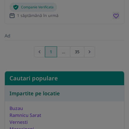
Companie Verificata
1 săptămână în urmă
Ad
1
...
35
Previous page
Go to next page
Cautari populare
Impartite pe locatie
Buzau
Ramnicu Sarat
Vernesti
Maracineni