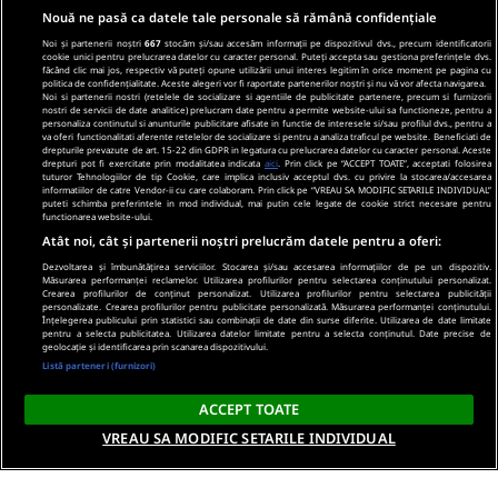
Nouă ne pasă ca datele tale personale să rămână confidențiale
Noi și partenerii noștri
667
stocăm și/sau accesăm informații pe dispozitivul dvs., precum identificatorii
cookie unici pentru prelucrarea datelor cu caracter personal. Puteți accepta sau gestiona preferințele dvs.
făcând clic mai jos, respectiv vă puteți opune utilizării unui interes legitim în orice moment pe pagina cu
politica de confidențialitate. Aceste alegeri vor fi raportate partenerilor noștri și nu vă vor afecta navigarea.
Noi si partenerii nostri (retelele de socializare si agentiile de publicitate partenere, precum si furnizorii
nostri de servicii de date analitice) prelucram date pentru a permite website-ului sa functioneze, pentru a
personaliza continutul si anunturile publicitare afisate in functie de interesele si/sau profilul dvs., pentru a
va oferi functionalitati aferente retelelor de socializare si pentru a analiza traficul pe website. Beneficiati de
drepturile prevazute de art. 15-22 din GDPR in legatura cu prelucrarea datelor cu caracter personal. Aceste
drepturi pot fi exercitate prin modalitatea indicata
aici
. Prin click pe “ACCEPT TOATE”, acceptati folosirea
tuturor Tehnologiilor de tip Cookie, care implica inclusiv acceptul dvs. cu privire la stocarea/accesarea
informatiilor de catre Vendor-ii cu care colaboram. Prin click pe “VREAU SA MODIFIC SETARILE INDIVIDUAL”
puteti schimba preferintele in mod individual, mai putin cele legate de cookie strict necesare pentru
functionarea website-ului.
Atât noi, cât și partenerii noștri prelucrăm datele pentru a oferi:
Dezvoltarea și îmbunătățirea serviciilor. Stocarea și/sau accesarea informațiilor de pe un dispozitiv.
Măsurarea performanței reclamelor. Utilizarea profilurilor pentru selectarea conținutului personalizat.
Crearea profilurilor de conținut personalizat. Utilizarea profilurilor pentru selectarea publicității
personalizate. Crearea profilurilor pentru publicitate personalizată. Măsurarea performanței conținutului.
Înțelegerea publicului prin statistici sau combinații de date din surse diferite. Utilizarea de date limitate
pentru a selecta publicitatea. Utilizarea datelor limitate pentru a selecta conținutul. Date precise de
geolocație și identificarea prin scanarea dispozitivului.
Listă parteneri (furnizori)
ACCEPT TOATE
VREAU SA MODIFIC SETARILE INDIVIDUAL