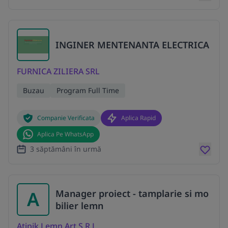
INGINER MENTENANTA ELECTRICA
FURNICA ZILIERA SRL
Buzau
Program Full Time
Companie Verificata
Aplica Rapid
Aplica Pe WhatsApp
3 săptămâni în urmă
A
Manager proiect - tamplarie si mo
bilier lemn
Atipik Lemn Art S.R.L.