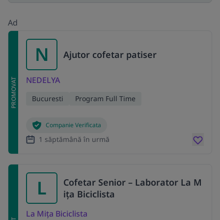
Ad
N
Ajutor cofetar patiser
NEDELYA
PROMOVAT
Bucuresti
Program Full Time
Companie Verificata
1 săptămână în urmă
L
Cofetar Senior – Laborator La M
ița Biciclista
La Mița Biciclista