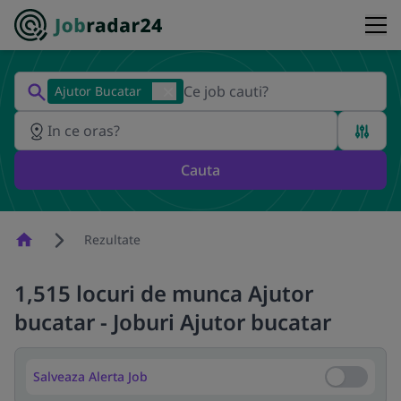
Ajutor Bucatar
Cauta
Homepage
Rezultate
1,515 locuri de munca Ajutor
bucatar - Joburi Ajutor bucatar
Salveaza Alerta Job
Salveaza Al