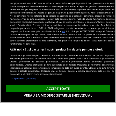
Noi și partenerii noștri
667
stocăm și/sau accesăm informații pe dispozitivul dvs., precum identificatorii
cookie unici pentru prelucrarea datelor cu caracter personal. Puteți accepta sau gestiona preferințele dvs.
făcând clic mai jos, respectiv vă puteți opune utilizării unui interes legitim în orice moment pe pagina cu
politica de confidențialitate. Aceste alegeri vor fi raportate partenerilor noștri și nu vă vor afecta navigarea.
Noi si partenerii nostri (retelele de socializare si agentiile de publicitate partenere, precum si furnizorii
nostri de servicii de date analitice) prelucram date pentru a permite website-ului sa functioneze, pentru a
personaliza continutul si anunturile publicitare afisate in functie de interesele si/sau profilul dvs., pentru a
va oferi functionalitati aferente retelelor de socializare si pentru a analiza traficul pe website. Beneficiati de
drepturile prevazute de art. 15-22 din GDPR in legatura cu prelucrarea datelor cu caracter personal. Aceste
drepturi pot fi exercitate prin modalitatea indicata
aici
. Prin click pe “ACCEPT TOATE”, acceptati folosirea
tuturor Tehnologiilor de tip Cookie, care implica inclusiv acceptul dvs. cu privire la stocarea/accesarea
informatiilor de catre Vendor-ii cu care colaboram. Prin click pe “VREAU SA MODIFIC SETARILE INDIVIDUAL”
puteti schimba preferintele in mod individual, mai putin cele legate de cookie strict necesare pentru
functionarea website-ului.
Atât noi, cât și partenerii noștri prelucrăm datele pentru a oferi:
Dezvoltarea și îmbunătățirea serviciilor. Stocarea și/sau accesarea informațiilor de pe un dispozitiv.
Măsurarea performanței reclamelor. Utilizarea profilurilor pentru selectarea conținutului personalizat.
Crearea profilurilor de conținut personalizat. Utilizarea profilurilor pentru selectarea publicității
personalizate. Crearea profilurilor pentru publicitate personalizată. Măsurarea performanței conținutului.
Înțelegerea publicului prin statistici sau combinații de date din surse diferite. Utilizarea de date limitate
pentru a selecta publicitatea. Utilizarea datelor limitate pentru a selecta conținutul. Date precise de
geolocație și identificarea prin scanarea dispozitivului.
Listă parteneri (furnizori)
ACCEPT TOATE
VREAU SA MODIFIC SETARILE INDIVIDUAL