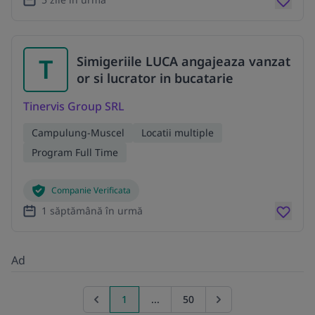
T
Simigeriile LUCA angajeaza vanzat
or si lucrator in bucatarie
Tinervis Group SRL
Campulung-Muscel
Locatii multiple
Program Full Time
Companie Verificata
1 săptămână în urmă
Ad
1
...
50
Previous page
Go to next page