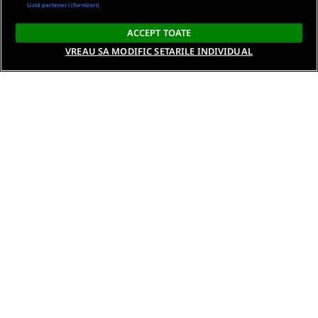
Listă parteneri (furnizori)
ACCEPT TOATE
VREAU SA MODIFIC SETARILE INDIVIDUAL
Despre noi
Termeni si conditii
Politica de confidentialitate
Gestionați preferințele
Contact DSA
Raporteaza continut ilegal
Studenti