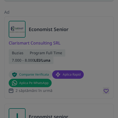
Ad
Economist Senior
Clarismart Consulting SRL
Buzias
Program Full Time
7.000 - 8.000
LEI/Luna
Companie Verificata
Aplica Rapid
Aplica Pe WhatsApp
2 săptămâni în urmă
J
Economist senior