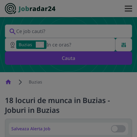
Buzias
Cauta
Homepage
Buzias
18 locuri de munca in Buzias -
Joburi in Buzias
Salveaza Alerta Job
Salveaza Al