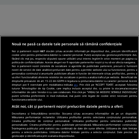
Nouă ne pasă ca datele tale personale să rămână confidențiale
Noi și partenerii noștri
667
stocăm și/sau accesăm informații pe dispozitivul dvs., precum identificatorii
cookie unici pentru prelucrarea datelor cu caracter personal. Puteți accepta sau gestiona preferințele dvs.
făcând clic mai jos, respectiv vă puteți opune utilizării unui interes legitim în orice moment pe pagina cu
politica de confidențialitate. Aceste alegeri vor fi raportate partenerilor noștri și nu vă vor afecta navigarea.
Noi si partenerii nostri (retelele de socializare si agentiile de publicitate partenere, precum si furnizorii
nostri de servicii de date analitice) prelucram date pentru a permite website-ului sa functioneze, pentru a
personaliza continutul si anunturile publicitare afisate in functie de interesele si/sau profilul dvs., pentru a
va oferi functionalitati aferente retelelor de socializare si pentru a analiza traficul pe website. Beneficiati de
drepturile prevazute de art. 15-22 din GDPR in legatura cu prelucrarea datelor cu caracter personal. Aceste
drepturi pot fi exercitate prin modalitatea indicata
aici
. Prin click pe “ACCEPT TOATE”, acceptati folosirea
tuturor Tehnologiilor de tip Cookie, care implica inclusiv acceptul dvs. cu privire la stocarea/accesarea
informatiilor de catre Vendor-ii cu care colaboram. Prin click pe “VREAU SA MODIFIC SETARILE INDIVIDUAL”
puteti schimba preferintele in mod individual, mai putin cele legate de cookie strict necesare pentru
functionarea website-ului.
Atât noi, cât și partenerii noștri prelucrăm datele pentru a oferi:
Dezvoltarea și îmbunătățirea serviciilor. Stocarea și/sau accesarea informațiilor de pe un dispozitiv.
Măsurarea performanței reclamelor. Utilizarea profilurilor pentru selectarea conținutului personalizat.
Crearea profilurilor de conținut personalizat. Utilizarea profilurilor pentru selectarea publicității
personalizate. Crearea profilurilor pentru publicitate personalizată. Măsurarea performanței conținutului.
Înțelegerea publicului prin statistici sau combinații de date din surse diferite. Utilizarea de date limitate
pentru a selecta publicitatea. Utilizarea datelor limitate pentru a selecta conținutul. Date precise de
geolocație și identificarea prin scanarea dispozitivului.