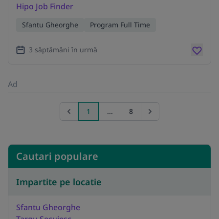
Hipo Job Finder
Sfantu Gheorghe
Program Full Time
3 săptămâni în urmă
Ad
1
...
8
Previous page
Go to next page
Cautari populare
Impartite pe locatie
Sfantu Gheorghe
Targu Secuiesc