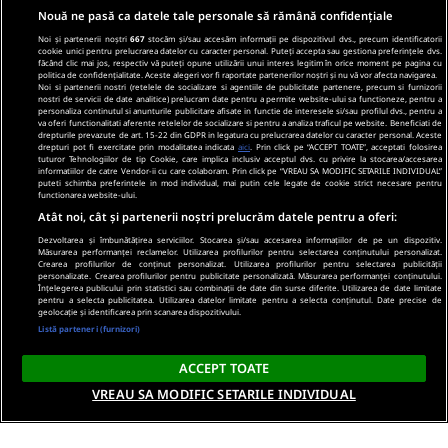
Nouă ne pasă ca datele tale personale să rămână confidențiale
Noi și partenerii noștri
667
stocăm și/sau accesăm informații pe dispozitivul dvs., precum identificatorii
cookie unici pentru prelucrarea datelor cu caracter personal. Puteți accepta sau gestiona preferințele dvs.
făcând clic mai jos, respectiv vă puteți opune utilizării unui interes legitim în orice moment pe pagina cu
politica de confidențialitate. Aceste alegeri vor fi raportate partenerilor noștri și nu vă vor afecta navigarea.
Noi si partenerii nostri (retelele de socializare si agentiile de publicitate partenere, precum si furnizorii
nostri de servicii de date analitice) prelucram date pentru a permite website-ului sa functioneze, pentru a
personaliza continutul si anunturile publicitare afisate in functie de interesele si/sau profilul dvs., pentru a
va oferi functionalitati aferente retelelor de socializare si pentru a analiza traficul pe website. Beneficiati de
drepturile prevazute de art. 15-22 din GDPR in legatura cu prelucrarea datelor cu caracter personal. Aceste
drepturi pot fi exercitate prin modalitatea indicata
aici
. Prin click pe “ACCEPT TOATE”, acceptati folosirea
tuturor Tehnologiilor de tip Cookie, care implica inclusiv acceptul dvs. cu privire la stocarea/accesarea
informatiilor de catre Vendor-ii cu care colaboram. Prin click pe “VREAU SA MODIFIC SETARILE INDIVIDUAL”
puteti schimba preferintele in mod individual, mai putin cele legate de cookie strict necesare pentru
functionarea website-ului.
Atât noi, cât și partenerii noștri prelucrăm datele pentru a oferi:
Dezvoltarea și îmbunătățirea serviciilor. Stocarea și/sau accesarea informațiilor de pe un dispozitiv.
Măsurarea performanței reclamelor. Utilizarea profilurilor pentru selectarea conținutului personalizat.
Crearea profilurilor de conținut personalizat. Utilizarea profilurilor pentru selectarea publicității
personalizate. Crearea profilurilor pentru publicitate personalizată. Măsurarea performanței conținutului.
Înțelegerea publicului prin statistici sau combinații de date din surse diferite. Utilizarea de date limitate
pentru a selecta publicitatea. Utilizarea datelor limitate pentru a selecta conținutul. Date precise de
geolocație și identificarea prin scanarea dispozitivului.
Listă parteneri (furnizori)
ACCEPT TOATE
VREAU SA MODIFIC SETARILE INDIVIDUAL