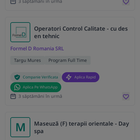
3 săptămâni în urmă
Operatori Control Calitate - cu des
en tehnic
Formel D Romania SRL
Targu Mures
Program Full Time
Companie Verificata
Aplica Rapid
Aplica Pe WhatsApp
3 săptămâni în urmă
M
Maseuză (F) terapii orientale - Day
spa