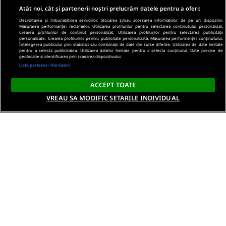
Atât noi, cât și partenerii noștri prelucrăm datele pentru a oferi:
Dezvoltarea și îmbunătățirea serviciilor. Stocarea și/sau accesarea informațiilor de pe un dispozitiv.
Măsurarea performanței reclamelor. Utilizarea profilurilor pentru selectarea conținutului personalizat.
Crearea profilurilor de conținut personalizat. Utilizarea profilurilor pentru selectarea publicității
personalizate. Crearea profilurilor pentru publicitate personalizată. Măsurarea performanței conținutului.
Înțelegerea publicului prin statistici sau combinații de date din surse diferite. Utilizarea de date limitate
pentru a selecta publicitatea. Utilizarea datelor limitate pentru a selecta conținutul. Date precise de
geolocație și identificarea prin scanarea dispozitivului.
Listă parteneri (furnizori)
ACCEPT TOATE
VREAU SA MODIFIC SETARILE INDIVIDUAL
Despre noi
Termeni si conditii
Politica de confidentialitate