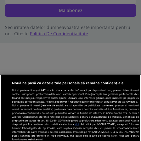
Ma abonez
Securitatea datelor dumneavoastra este importanta pentru
noi. Citeste
Politica De Confidentialitate
.
Nouă ne pasă ca datele tale personale să rămână confidențiale
Noi și partenerii noștri
667
stocăm și/sau accesăm informații pe dispozitivul dvs., precum identificatorii
cookie unici pentru prelucrarea datelor cu caracter personal. Puteți accepta sau gestiona preferințele dvs.
făcând clic mai jos, respectiv vă puteți opune utilizării unui interes legitim în orice moment pe pagina cu
politica de confidențialitate. Aceste alegeri vor fi raportate partenerilor noștri și nu vă vor afecta navigarea.
Noi si partenerii nostri (retelele de socializare si agentiile de publicitate partenere, precum si furnizorii
nostri de servicii de date analitice) prelucram date pentru a permite website-ului sa functioneze, pentru a
personaliza continutul si anunturile publicitare afisate in functie de interesele si/sau profilul dvs., pentru a
va oferi functionalitati aferente retelelor de socializare si pentru a analiza traficul pe website. Beneficiati de
drepturile prevazute de art. 15-22 din GDPR in legatura cu prelucrarea datelor cu caracter personal. Aceste
drepturi pot fi exercitate prin modalitatea indicata
aici
. Prin click pe “ACCEPT TOATE”, acceptati folosirea
tuturor Tehnologiilor de tip Cookie, care implica inclusiv acceptul dvs. cu privire la stocarea/accesarea
informatiilor de catre Vendor-ii cu care colaboram. Prin click pe “VREAU SA MODIFIC SETARILE INDIVIDUAL”
puteti schimba preferintele in mod individual, mai putin cele legate de cookie strict necesare pentru
functionarea website-ului.