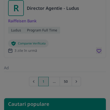
R
Director Agentie - Ludus
Raiffeisen Bank
Ludus
Program Full Time
Companie Verificata
3 zile în urmă
Ad
1
...
50
Previous page
Go to next page
Cautari populare